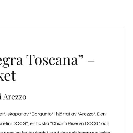
egra Toscana” –
ket
i Arezzo
t*, skapat av *Borgunto* i hjärtat av *Arezzo*. Den
 Aretini DOCG*, en flaska *Chianti Riserva DOCG* och
en passion för territoriet, tradition och kompromisslös