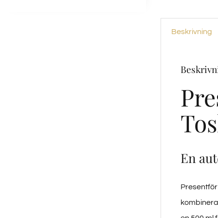
Beskrivning
Beskrivn
Pre
Tos
En aut
Presentför
kombinerar
en 500 ml f