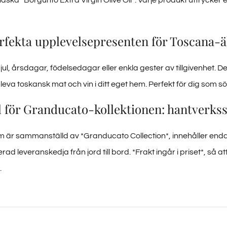
rfekta upplevelsepresenten för Toscana-ä
 jul, årsdagar, födelsedagar eller enkla gester av tillgivenhet.
leva toskansk mat och vin i ditt eget hem. Perfekt för dig som sö
 för Granducato-kollektionen: hantverkssk
 är sammanställd av *Granducato Collection*, innehåller end
erad leveranskedja från jord till bord. *Frakt ingår i priset*, så att
.