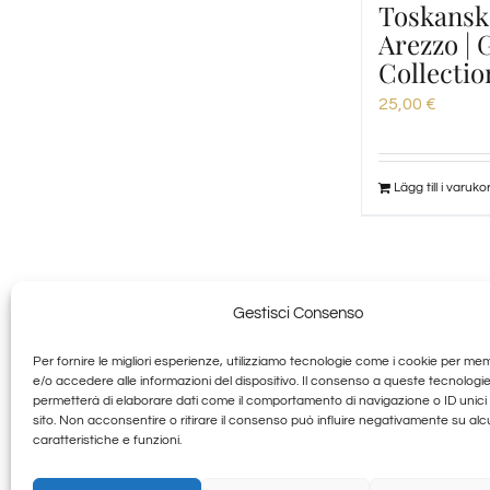
Toskansk
Arezzo |
Collectio
25,00
€
Lägg till i varuko
Gestisci Consenso
Per fornire le migliori esperienze, utilizziamo tecnologie come i cookie per me
Granducato G
e/o accedere alle informazioni del dispositivo. Il consenso a queste tecnologie
permetterà di elaborare dati come il comportamento di navigazione o ID unici
sito. Non acconsentire o ritirare il consenso può influire negativamente su al
Allegra Toscana Arezzo
caratteristiche e funzioni.