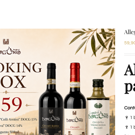
Alle
59,9
A
p
Cont
🍷 1 
🍷 1 