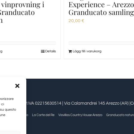
 vinprovning i
Experience – Arezzo
 Granducato
Granducato samlin
n
20,00
€
rg
Details
Lägg till i varukorg
morizzare
estioni srl | P.IVA 02215630514 | Via Calamandrei 145 Arezzo (AR) |
C
 ci
 su questo
cune
Allegra Viareggio
La Corte del Re
Viovillas Country House Arezzo
Granducato natur