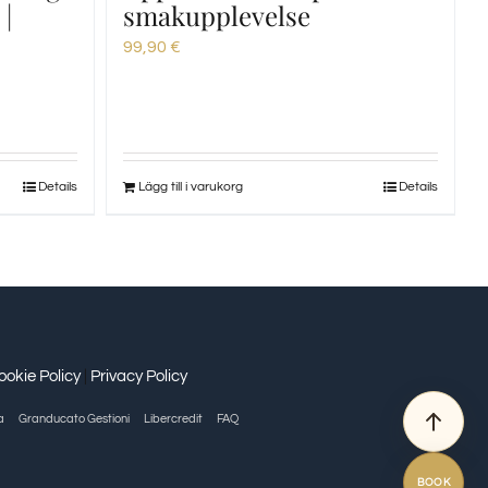
 |
smakupplevelse
g
99,90
€
Details
Lägg till i varukorg
Details
ookie Policy
|
Privacy Policy
a
Granducato Gestioni
Libercredit
FAQ
BOOK