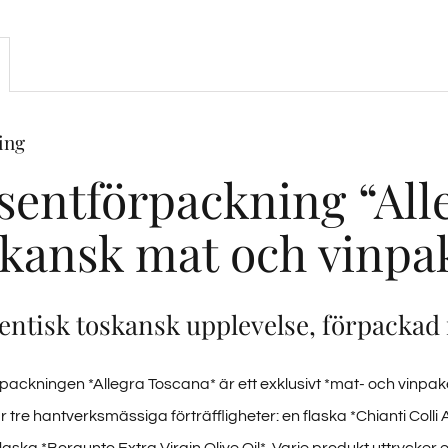
ing
sentförpackning “All
kansk mat och vinpa
entisk toskansk upplevelse, förpackad 
packningen *Allegra Toscana* är ett exklusivt *mat- och vinpake
 tre hantverksmässiga förträffligheter: en flaska *Chianti Colli
laska *Borgunto Extra Virgin Olive Oil*. Varje produkt uttrycker 