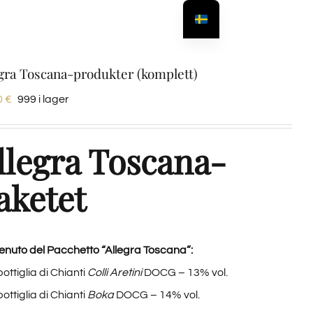
gra Toscana-produkter (komplett)
0
€
999 i lager
llegra Toscana-
aketet
enuto del Pacchetto “Allegra Toscana”:
bottiglia di Chianti
Colli Aretini
DOCG – 13% vol.
bottiglia di Chianti
Boka
DOCG – 14% vol.