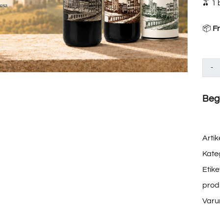
🫒 1 
📦
Fr
Begä
Artik
Kate
Etike
prod
Varu