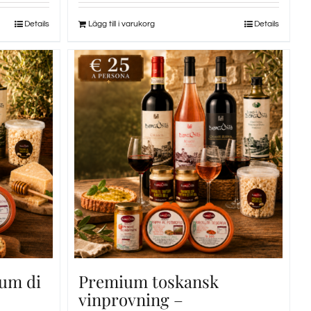
Details
Lägg till i varukorg
Details
um di
Premium toskansk
vinprovning –