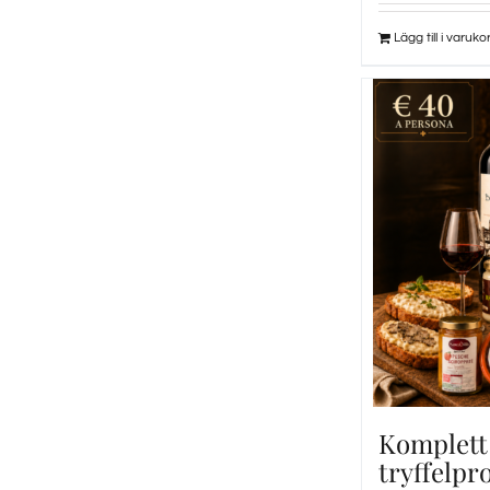
Lägg till i varuko
Komplett
tryffelpr