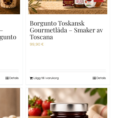
Borgunto Toskansk
 –
Gourmetlåda – Smaker av
rgunto
Toscana
99,90
€
Details
Lägg till i varukorg
Details