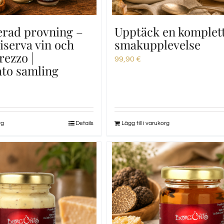
erad provning –
Upptäck en komplet
iserva vin och
smakupplevelse
Arezzo |
99,90
€
to samling
rg
Details
Lägg till i varukorg