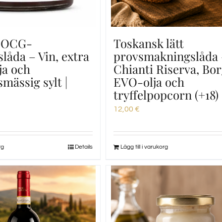
 DOCG-
Toskansk lätt
låda – Vin, extra
provsmakningslåda
ja och
Chianti Riserva, Bo
mässig sylt |
EVO-olja och
tryffelpopcorn (+18)
12,00
€
rg
Details
Lägg till i varukorg