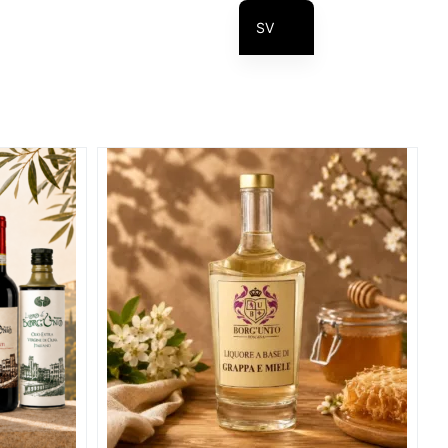
SV
IT_IT
EN
DE
PL
RU