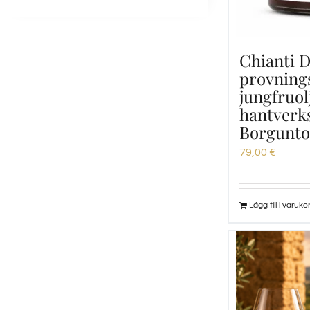
Chianti
provnings
jungfruol
hantverks
Borgunto
79,00
€
Lägg till i varuko