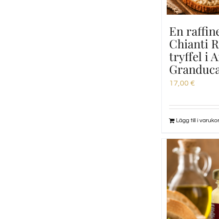
En raffin
Chianti R
tryffel i 
Granduca
17,00
€
Lägg till i varuko