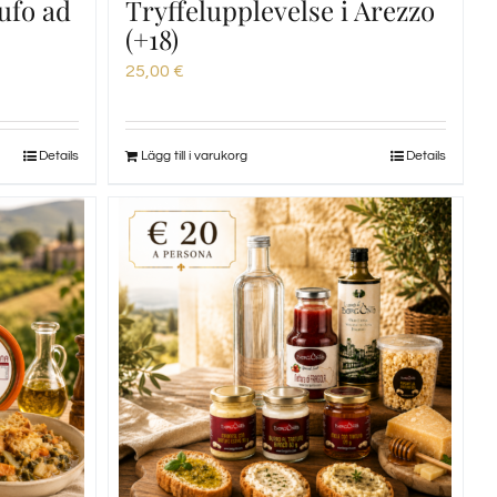
ufo ad
Tryffelupplevelse i Arezzo
(+18)
25,00
€
Details
Lägg till i varukorg
Details