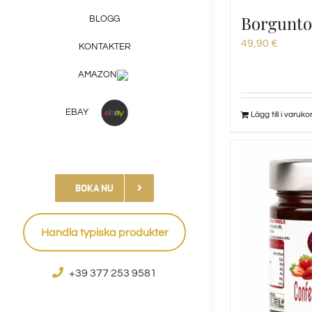
Borgunto
BLOGG
49,90
€
KONTAKTER
AMAZON
EBAY
Lägg till i varuko
BOKA NU
Handla typiska produkter
+39 377 253 9581