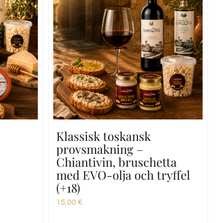
Klassisk toskansk
provsmakning –
Chiantivin, bruschetta
med EVO-olja och tryffel
(+18)
15,00
€