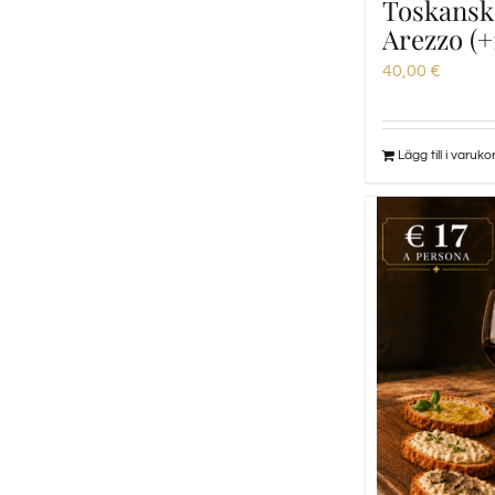
Toskansk 
Arezzo (+
40,00
€
Lägg till i varuko