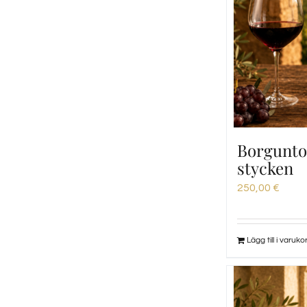
Borgunto 
stycken
250,00
€
Lägg till i varuko