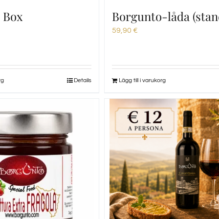
 Box
Borgunto-låda (stan
59,90
€
rg
Details
Lägg till i varukorg