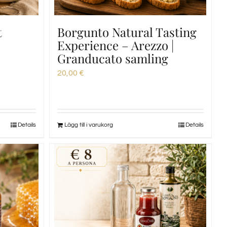
t
Borgunto Natural Tasting
Experience – Arezzo |
Granducato samling
20,00
€
Details
Lägg till i varukorg
Details