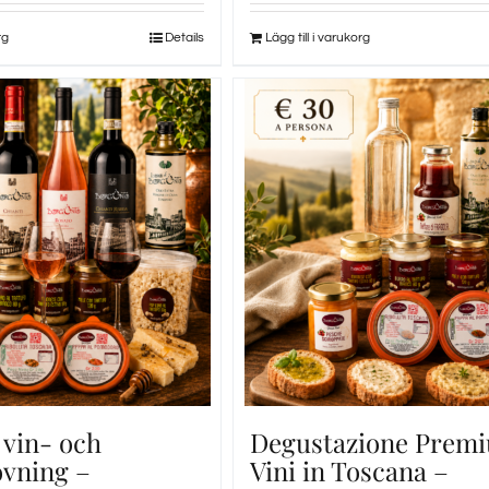
rg
Details
Lägg till i varukorg
 vin- och
Degustazione Premi
ovning –
Vini in Toscana –