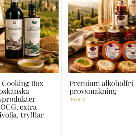
 Cooking Box –
Premium alkoholfri
toskanska
provsmakning
sprodukter |
30,00
€
DOCG, extra
volja, tryfflar