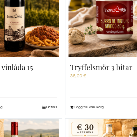
vinlåda 15
Tryffelsmör 3 bitar
36,00
€
rg
Details
Lägg till i varukorg