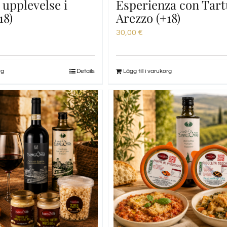
upplevelse i
Esperienza con Tart
18)
Arezzo (+18)
30,00
€
rg
Details
Lägg till i varukorg