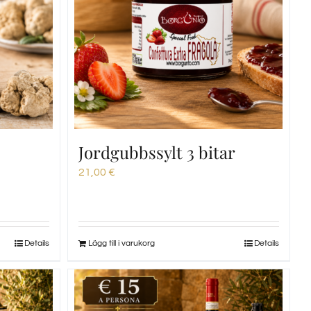
Jordgubbssylt 3 bitar
21,00
€
Details
Lägg till i varukorg
Details