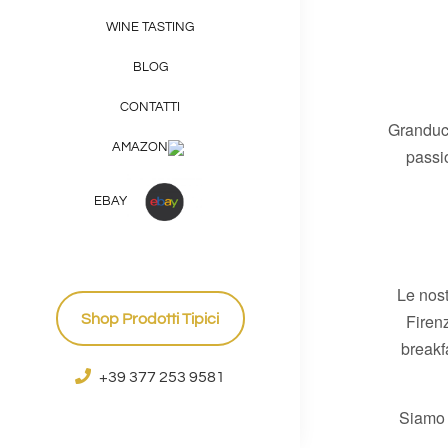
WINE TASTING
BLOG
CONTATTI
Granduca
AMAZON
passi
EBAY
Le nost
Firen
Shop Prodotti Tipici
breakf
+39 377 253 9581
Siamo v