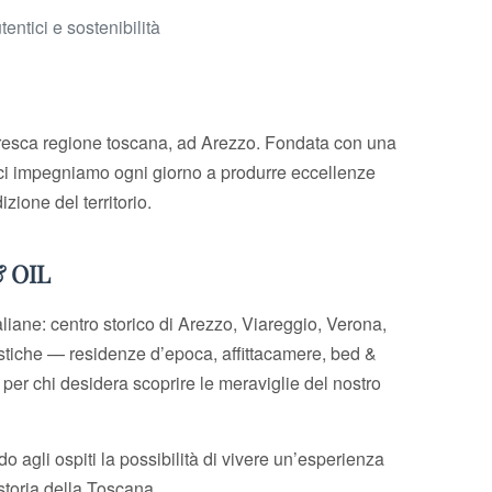
entici e sostenibilità
oresca regione toscana, ad Arezzo. Fondata con una
, ci impegniamo ogni giorno a produrre eccellenze
izione del territorio.
& OIL
taliane: centro storico di Arezzo, Viareggio, Verona,
istiche — residenze d’epoca, affittacamere, bed &
per chi desidera scoprire le meraviglie del nostro
do agli ospiti la possibilità di vivere un’esperienza
storia della Toscana.