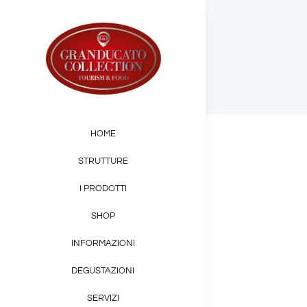
Salta
al
contenuto
HOME
STRUTTURE
I PRODOTTI
SHOP
INFORMAZIONI
DEGUSTAZIONI
SERVIZI