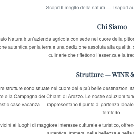
Scopri il meglio della natura — I sapori aut
Chi Siamo
to Natura è un’azienda agricola con sede nel cuore della pitt
one autentica per la terra e una dedizione assoluta alla qualità
culinarie che riflettono l’essenza e la trad
Strutture — WINE 
re strutture sono situate nel cuore delle più belle destinazioni i
ze e la Campagna dei Chianti di Arezzo. Le nostre soluzioni tur
ast e case vacanza — rappresentano il punto di partenza ideale 
territorio.
icini ai luoghi di maggiore interesse culturale e turistico, offren
autentica, immersi nella bellezza e nella 