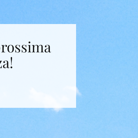
prossima
za!