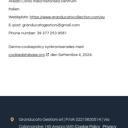
Arezzo Corso Italia historiska centrum
Italien
Webbplats:
https://www.granducatocollection.com/sv
E-post:
granducatogestioni@
gmail.com
Phone number: 39 377 253 9581
Denna cookiepolicy synkroniserades med
cookiedatabase.org
den Settembre 4, 2024.
Granducato Gestioni srl | P.IVA 02215630514 | Via
Calamandrei 145 Arezzo (AR) |
Cookie Policy
|
Privacy