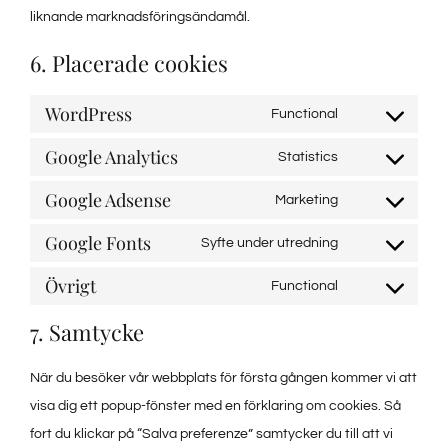
liknande marknadsföringsändamål.
6. Placerade cookies
WordPress
Functional
Consent
Google Analytics
to
Statistics
Consent
service
Google Adsense
to
Marketing
wordpress
Consent
service
Google Fonts
to
Syfte under utredning
google-
Consent
service
Övrigt
analytics
to
Functional
google-
Consent
service
7. Samtycke
adsense
to
google-
service
fonts
När du besöker vår webbplats för första gången kommer vi att
#!trpst#trp-
visa dig ett popup-fönster med en förklaring om cookies. Så
gettext-
fort du klickar på “Salva preferenze” samtycker du till att vi
data-