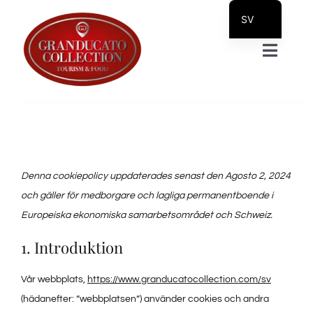
Skip
SV
to
IT_IT
Toggle
content
EN
Naviga
DE
HOME
PL
RU
STRUKTURER
Denna cookiepolicy uppdaterades senast den Agosto 2, 2024
och gäller för medborgare och lagliga permanentboende i
Prodotti Servizi
Europeiska ekonomiska samarbetsområdet och Schweiz.
1. Introduktion
Handla
Vår webbplats,
https://www.granducatocollection.com/sv
Information
(hädanefter: ”webbplatsen”) använder cookies och andra