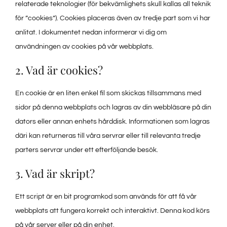
relaterade teknologier (för bekvämlighets skull kallas all teknik
Provsmakningar
för ”cookies”). Cookies placeras även av tredje part som vi har
anlitat. I dokumentet nedan informerar vi dig om
användningen av cookies på vår webbplats.
Vinprovning
2. Vad är cookies?
Blogg
En cookie är en liten enkel fil som skickas tillsammans med
sidor på denna webbplats och lagras av din webbläsare på din
Kontakter
dators eller annan enhets hårddisk. Informationen som lagras
däri kan returneras till våra servrar eller till relevanta tredje
Amazon
parters servrar under ett efterföljande besök.
3. Vad är skript?
Ebay
Ett script är en bit programkod som används för att få vår
webbplats att fungera korrekt och interaktivt. Denna kod körs
på vår server eller på din enhet.