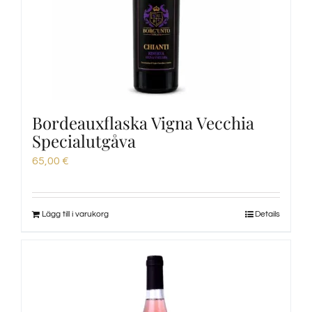
Provsmakningar
Vinprovning
Blogg
Bordeauxflaska Vigna Vecchia
Specialutgåva
Kontakter
65,00
€
Amazon
Lägg till i varukorg
Details
Ebay