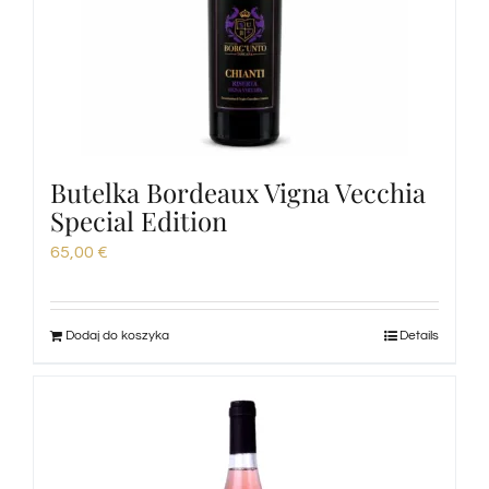
Degustacje
Degustacja wina
Blogi
Butelka Bordeaux Vigna Vecchia
Special Edition
Łączność
65,00
€
Amazon
Dodaj do koszyka
Details
Ebay