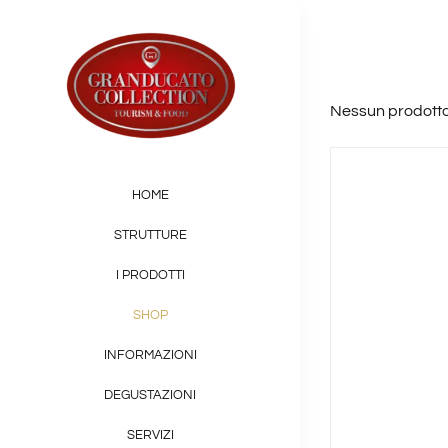
Salta
al
contenuto
Nessun prodotto 
HOME
STRUTTURE
I PRODOTTI
SHOP
INFORMAZIONI
DEGUSTAZIONI
SERVIZI