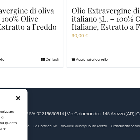
avergine di oliva
Olio Extravergine di
– 100% Olive
italiano 5L. – 100% O
 Estratto a Freddo
Italiane, Estratto a
90,00
€
llo
Dettagli
Aggiungi al carrello
morizzare
estioni srl | P.IVA 02215630514 | Via Calamandrei 145 Arezzo (AR) |
C
 ci
 su questo
Allegra Viareggio
La Corte del Re
Viovillas Country House Arezzo
Granducato natur
cune