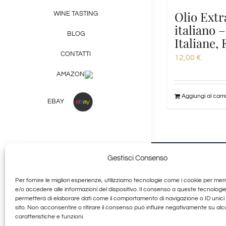
Olio Extr
WINE TASTING
italiano 
BLOG
Italiane,
CONTATTI
12,00
€
AMAZON
Aggiungi al carre
EBAY
Gestisci Consenso
Shop Prodotti Tipici
Per fornire le migliori esperienze, utilizziamo tecnologie come i cookie per me
Granducato G
e/o accedere alle informazioni del dispositivo. Il consenso a queste tecnologie
+39 377 253 9581
permetterà di elaborare dati come il comportamento di navigazione o ID unici
Allegra Toscana Arezzo
sito. Non acconsentire o ritirare il consenso può influire negativamente su al
caratteristiche e funzioni.