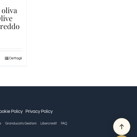
 oliva
live
 Freddo
Dettagli
ookie Policy
|
Privacy Policy
a
Granducato Gestioni
Libercredit
FAQ