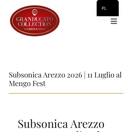
Skip
PL
to
IT_IT
Toggle
content
EN
Naviga
DE
DOM
RU
SV
STRUKTURY
Subsonica Arezzo 2026 | 11 Luglio al
Mengo Fest
Prodotti Servizi
Sklep
Subsonica Arezzo
Informacja