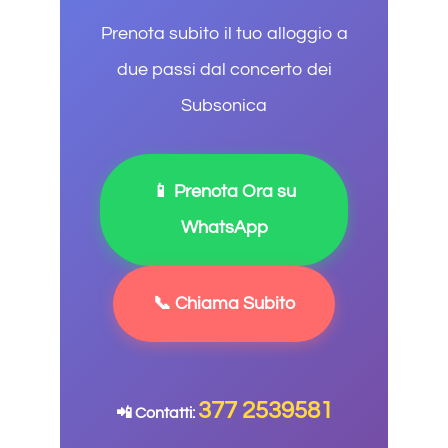
Prenota subito il tuo alloggio a
due passi dal concerto dei
Subsonica
📱 Prenota Ora su
WhatsApp
📞 Chiama Subito
377 2539581
📲 Contatti: