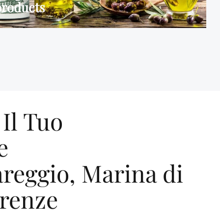
products
Il Tuo
e
areggio, Marina di
irenze