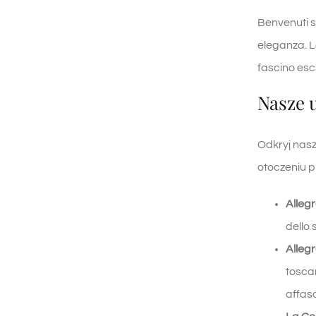
Benvenuti 
eleganza. Le
fascino escl
Nasze 
Odkryj nasz
otoczeniu p
Alleg
dello 
Alleg
toscan
affasc