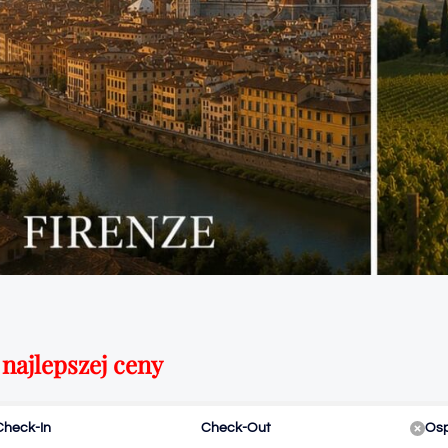
najlepszej ceny
Check-In
Check-Out
Osp