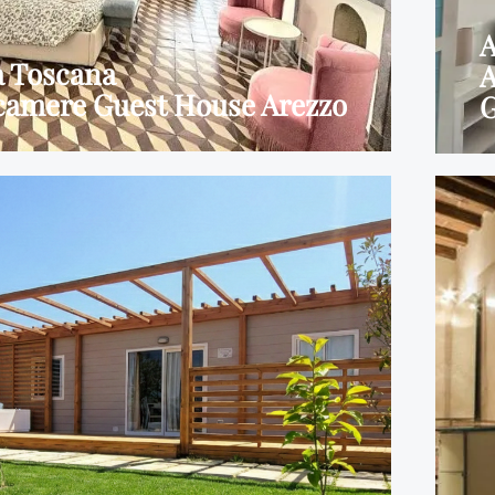
A
a Toscana
A
acamere Guest House Arezzo
G