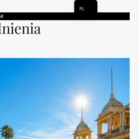
PL
il
IT_IT
nienia
EN
DE
RU
SV