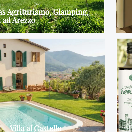
las Agriturismo, Glamping,
i ad Arezzo
Villa al Castello