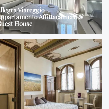
llegra Viareggio
ppartamento Affittacamere &
uest House