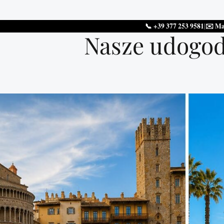
📞 +39 377 253 9581
|
✉️ Ma
Nasze udogod