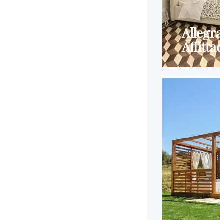
Allegr
Affitt