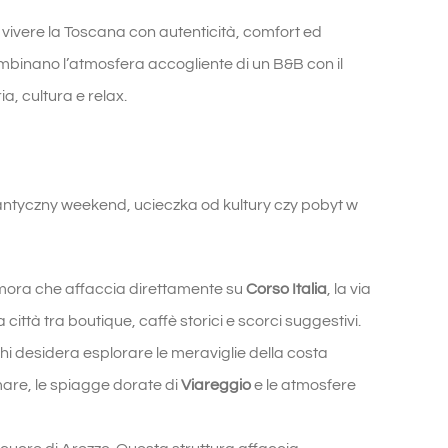
a vivere la Toscana con autenticità, comfort ed
combinano l’atmosfera accogliente di un B&B con il
a, cultura e relax.
antyczny weekend, ucieczka od kultury czy pobyt w
mora che affaccia direttamente su
Corso Italia
, la via
città tra boutique, caffè storici e scorci suggestivi.
hi desidera esplorare le meraviglie della costa
 mare, le spiagge dorate di
Viareggio
e le atmosfere