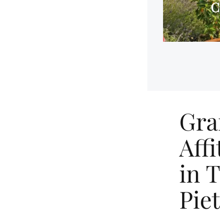
C
Gra
Aff
in 
Piet