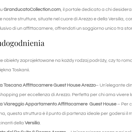
su
GranducatoCollection.com
, il portale dedicato a chi desider
 nostre strutture, situate nel cuore di Arezzo e della Versilia, 
usivo di un affittacamere, offrendoti un soggiorno unico tra stori
udogodnienia
e obiekty zaprojektowane na każdy rodzaj podróży, czy to rom
iękna Toskanii.
ra Toscana
Affittacamere Guest House Arezzo
– Un’elegante di
shopping per eccellenza di Arezzo. Perfetta per chi ama vivere la 
ra Viareggio Appartamento Affittacamere Guest House
– Per c
a, questa struttura è il punto di partenza ideale per godersi il
inanti della
Versilia
.