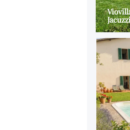
Viovil
Jacuzz