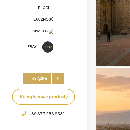
BLOGI
ŁĄCZNOŚĆ
AMAZON
EBAY
KSIĄŻKA
Kupuj typowe produkty
+39 377 253 9581