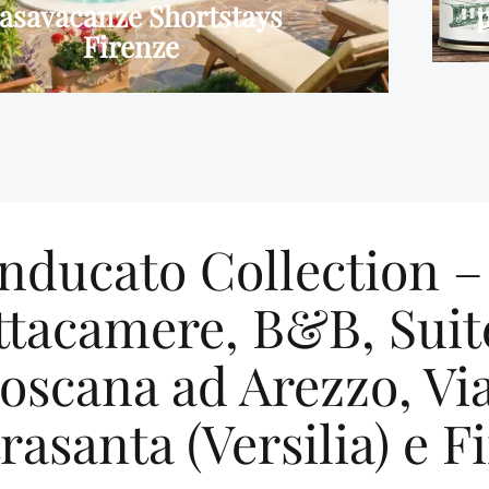
asavacanze Shortstays
Firenze
nducato Collection – 
ittacamere, B&B, Suit
Toscana ad Arezzo, Vi
rasanta (Versilia) e F