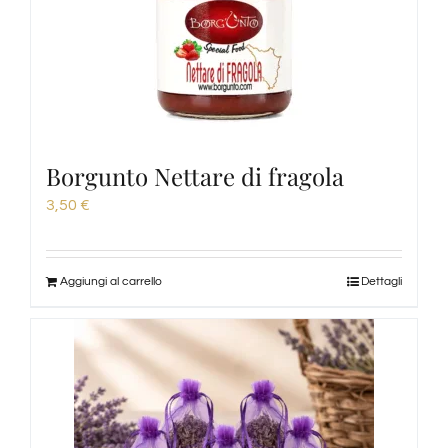
Degustazioni
Servizi
Wine Tasting
Borgunto Nettare di fragola
3,50
€
Blog
Aggiungi al carrello
Dettagli
Contatti
Amazon
Ebay