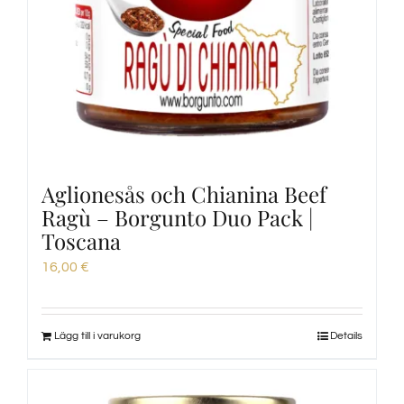
Aglionesås och Chianina Beef
Ragù – Borgunto Duo Pack |
Toscana
16,00
€
Lägg till i varukorg
Details