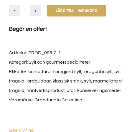
LÄGG TILL I VARUKORG
Popcorn
al
Begär en offert
Tartufo
mängd
Artikelnr:
PROD_095-2-1
Kategori:
Sylt och gourmetspecialiteter
Etiketter:
confettura
,
hemgjord sylt
,
jordgubbssylt
,
sylt
,
fragola
,
jordgubbar
,
klassisk smak
,
sylt
,
marmellata di
fragola
,
hantverksprodukt
,
utan konserveringsmedel
Varumärke:
Granducato Collection
Beskrivning