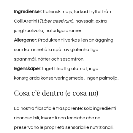
Ingredienser:
Italiensk majs, torkad tryffel från
Colli Aretini (
Tuber aestivum
), havssalt, extra
jungfruolivolja, naturliga aromer.
Allergener:
Produkten tillverkas i en anläggning
som kan innehålla spår av glutenhaltiga
spannmål, nötter och sesamfrön.
Egenskaper:
Inget tillsatt glutamat, inga
konstgjorda konserveringsmedel, ingen palmolja.
Cosa c’è dentro (e cosa no)
La nostra filosofia è trasparente: solo ingredienti
riconoscibili, lavorati con tecniche che ne
preservano le proprietà sensoriali e nutrizionali.