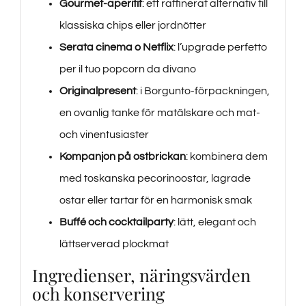
Gourmet-aperitif
: ett raffinerat alternativ till
klassiska chips eller jordnötter
Serata cinema o Netflix
: l’upgrade perfetto
per il tuo popcorn da divano
Originalpresent
: i Borgunto-förpackningen,
en ovanlig tanke för matälskare och mat-
och vinentusiaster
Kompanjon på ostbrickan
: kombinera dem
med toskanska pecorinoostar, lagrade
ostar eller tartar för en harmonisk smak
Buffé och cocktailparty
: lätt, elegant och
lättserverad plockmat
Ingredienser, näringsvärden
och konservering