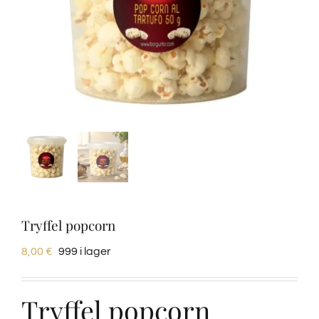
Provsmakningar
Vinprovning
Blogg
Kontakter
Amazon
Tryffel popcorn
8,00
€
999 i lager
Ebay
Tryffel popcorn