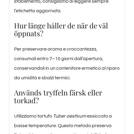
stabilimento, consigliamo di leggere sempre
l’etichetta aggiornata.
Hur länge håller de när de väl
öppnats?
Per preservare aroma e croccantezza,
consumali entro 7–10 giorni dall’apertura,
conservandoli in un contenitore ermetico al riparo
da umidità e sbalzi termici.
Används tryffeln färsk eller
torkad?
Utilizziamo tartufo
Tuber aestivum
essiccato a
basse temperature. Questo metodo preserva