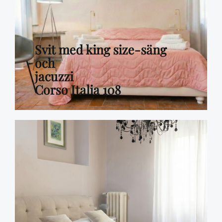
Svit med king size-säng
och
jacuzzi
Corso Italia 108