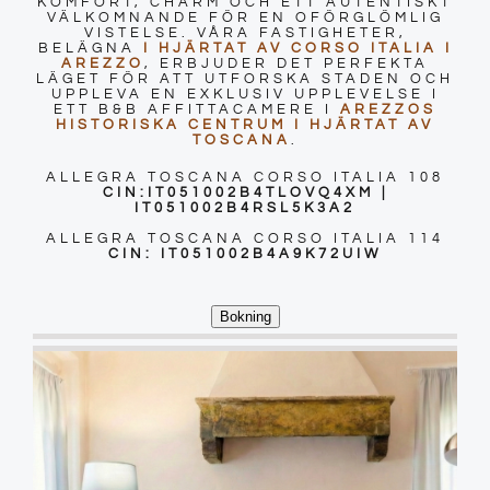
KOMFORT, CHARM OCH ETT AUTENTISKT
VÄLKOMNANDE FÖR EN OFÖRGLÖMLIG
VISTELSE. VÅRA FASTIGHETER,
Provsmakningar
BELÄGNA
I HJÄRTAT AV CORSO ITALIA I
AREZZO
, ERBJUDER DET PERFEKTA
LÄGET FÖR ATT UTFORSKA STADEN OCH
UPPLEVA EN EXKLUSIV UPPLEVELSE I
Vinprovning
ETT B&B AFFITTACAMERE I
AREZZOS
HISTORISKA CENTRUM I HJÄRTAT AV
TOSCANA
.
ALLEGRA TOSCANA CORSO ITALIA 108
Blogg
CIN:IT051002B4TLOVQ4XM |
IT051002B4RSL5K3A2
ALLEGRA TOSCANA CORSO ITALIA 114
Kontakter
CIN: IT051002B4A9K72UIW
Bokning
Amazon
Ebay