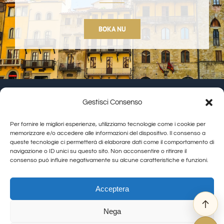
BOKA NU
Gestisci Consenso
Granducato Gestioni srl | P.IVA 02215630514 | Via
Per fornire le migliori esperienze, utilizziamo tecnologie come i cookie per
Calamandrei 145 Arezzo (AR) |
Cookie Policy
|
Privacy
memorizzare e/o accedere alle informazioni del dispositivo. Il consenso a
queste tecnologie ci permetterà di elaborare dati come il comportamento di
Policy
navigazione o ID unici su questo sito. Non acconsentire o ritirare il
consenso può influire negativamente su alcune caratteristiche e funzioni.
Toggle
Navigation
Allegra Toscana Arezzo
Acceptera
Allegra Viareggio
Nega
La Corte del Re
© Copyright 2012 - 2026 | GranDucatoCollection | All Rights Reserved