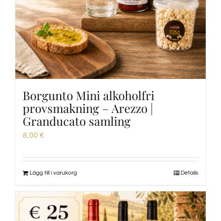
Borgunto Mini alkoholfri
provsmakning – Arezzo |
Granducato samling
8,00
€
Lägg till i varukorg
Details