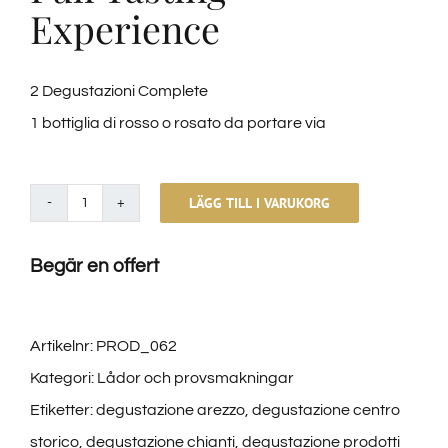
Experience
2 Degustazioni Complete
1 bottiglia di rosso o rosato da portare via
LÄGG TILL I VARUKORG
Discover
Full
Begär en offert
Tasting
Experience
mängd
Artikelnr:
PROD_062
Kategori:
Lådor och provsmakningar
Etiketter:
degustazione arezzo
,
degustazione centro
storico
,
degustazione chianti
,
degustazione prodotti