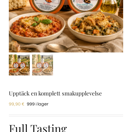
Provsmakningar
Vinprovning
Blogg
Kontakter
Amazon
Upptäck en komplett smakupplevelse
99,90
€
999 i lager
Ebay
Full Tasting