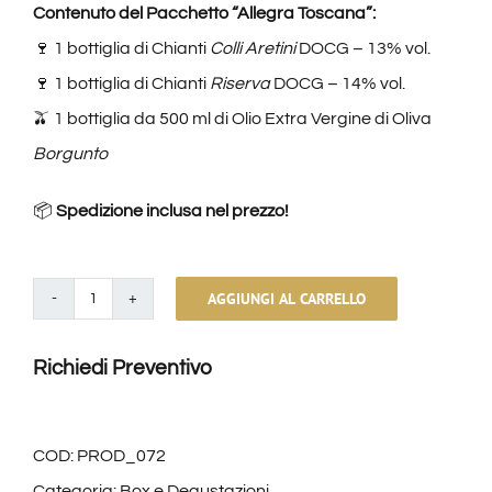
Contenuto del Pacchetto “Allegra Toscana”:
🍷 1 bottiglia di Chianti
Colli Aretini
DOCG – 13% vol.
🍷 1 bottiglia di Chianti
Riserva
DOCG – 14% vol.
🫒 1 bottiglia da 500 ml di Olio Extra Vergine di Oliva
Borgunto
📦
Spedizione inclusa nel prezzo!
AGGIUNGI AL CARRELLO
Prodotti
Allegra
Richiedi Preventivo
Toscana
(Completo)
quantità
COD:
PROD_072
Categoria:
Box e Degustazioni