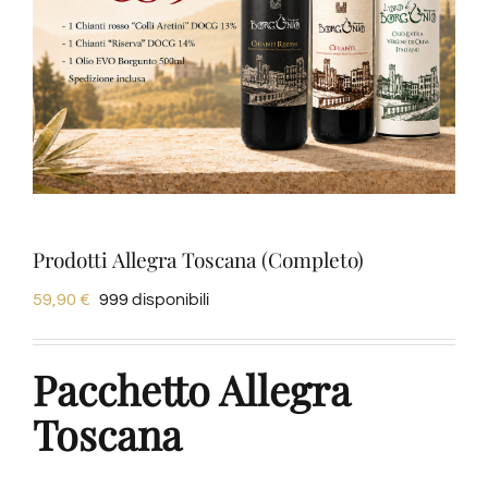
Degustazioni
Servizi
Wine Tasting
Blog
Prodotti Allegra Toscana (Completo)
59,90
€
999 disponibili
Contatti
Pacchetto Allegra
Amazon
Toscana
Ebay