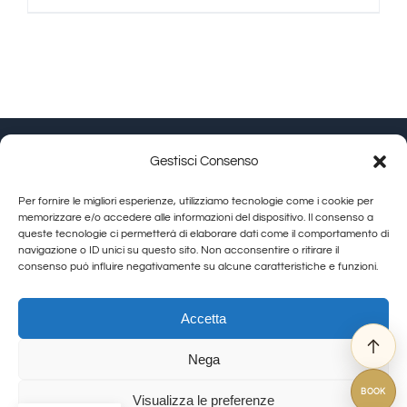
Gestisci Consenso
Granducato Gestioni srl | P.IVA 02215630514 | Via
Per fornire le migliori esperienze, utilizziamo tecnologie come i cookie per
Calamandrei 145 Arezzo (AR) |
Cookie Policy
|
Privacy
memorizzare e/o accedere alle informazioni del dispositivo. Il consenso a
queste tecnologie ci permetterà di elaborare dati come il comportamento di
Policy
navigazione o ID unici su questo sito. Non acconsentire o ritirare il
consenso può influire negativamente su alcune caratteristiche e funzioni.
Toggle
Navigation
Allegra Toscana Arezzo
Accetta
Allegra Viareggio
Nega
La Corte del Re
© Copyright 2012 - 2026 | GranDucatoCollection | All Rights Reserved
Viovillas Country House Arezzo
BOOK
Visualizza le preferenze