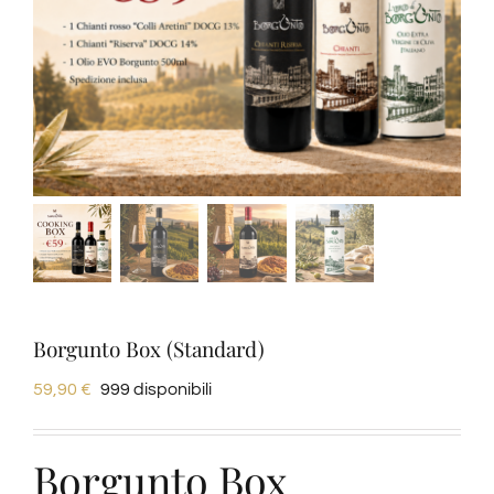
Degustazioni
Servizi
Wine Tasting
Blog
Contatti
Borgunto Box (Standard)
59,90
€
999 disponibili
Amazon
Borgunto Box
Ebay