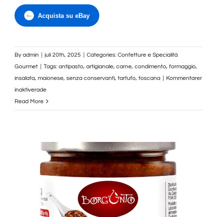
Acquista su eBay
By
admin
|
juli 20th, 2025
|
Categories:
Confetture e Specialità
Gourmet
|
Tags:
antipasto
,
artigianale
,
carne
,
condimento
,
formaggio
,
insalata
,
maionese
,
senza conservanti
,
tartufo
,
toscana
|
Kommentarer
för
inaktiverade
Maionese
Read More
di
Tartufo
Estivo
–
Prodotto
Artigianale
Toscano
|
Borgunto