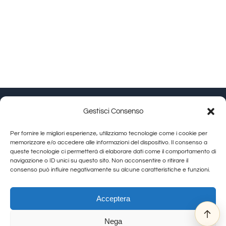
Toscano
–
Prodotto
Artigianale
–
Borgunto
Gestisci Consenso
Granducato Gestioni srl | P.IVA 02215630514 | Via
Per fornire le migliori esperienze, utilizziamo tecnologie come i cookie per
Calamandrei 145 Arezzo (AR) |
Cookie Policy
|
Privacy
memorizzare e/o accedere alle informazioni del dispositivo. Il consenso a
queste tecnologie ci permetterà di elaborare dati come il comportamento di
Policy
navigazione o ID unici su questo sito. Non acconsentire o ritirare il
consenso può influire negativamente su alcune caratteristiche e funzioni.
Toggle
Navigation
Allegra Toscana Arezzo
Acceptera
Allegra Viareggio
Nega
La Corte del Re