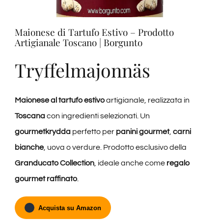
Provsmakningar
Maionese di Tartufo Estivo – Prodotto
Artigianale Toscano | Borgunto
Vinprovning
Tryffelmajonnäs
Blogg
Maionese al tartufo estivo
artigianale, realizzata in
Kontakter
Toscana
con ingredienti selezionati. Un
gourmetkrydda
perfetto per
panini gourmet
,
carni
Amazon
bianche
, uova o verdure. Prodotto esclusivo della
Granducato Collection
, ideale anche come
regalo
Ebay
gourmet raffinato
.
Acquista su Amazon