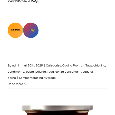
vasetto da 290g.
By
admin
|
juli 20th, 2025
|
Categories:
Cucina Pronta
|
Tags:
chianina
,
condimento
,
pasta
,
polenta
,
ragù
,
senza conservanti
,
sugo di
för
carne
|
Kommentarer inaktiverade
Ragù
Read More
di
Chianina
DOP
–
Carne