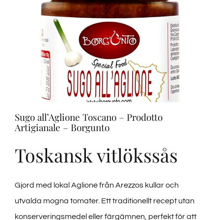
di
Alta
Qualità
–
Borgunto
Sugo all’Aglione Toscano – Prodotto
Artigianale – Borgunto
Toskansk vitlökssås
Gjord med lokal Aglione från Arezzos kullar och
utvalda mogna tomater. Ett traditionellt recept utan
konserveringsmedel eller färgämnen, perfekt för att