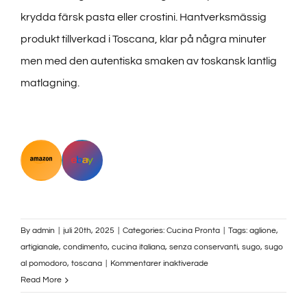
krydda färsk pasta eller crostini. Hantverksmässig
produkt tillverkad i Toscana, klar på några minuter
men med den autentiska smaken av toskansk lantlig
matlagning.
sugo di pomodoro
pomodoro
pomarola
sugo toscano
By
admin
|
juli 20th, 2025
|
Categories:
Cucina Pronta
|
Tags:
aglione
,
artigianale
,
condimento
,
cucina italiana
,
senza conservanti
,
sugo
,
sugo
för
al pomodoro
,
toscana
|
Kommentarer inaktiverade
Sugo
Read More
all’Aglione