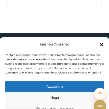
Gestisci Consenso
Granducato Gestioni srl | P.IVA 02215630514 | Via
Per fornire le migliori esperienze, utilizziamo tecnologie come i cookie per
Calamandrei 145 Arezzo (AR) |
Cookie Policy
|
Privacy
memorizzare e/o accedere alle informazioni del dispositivo. Il consenso a
queste tecnologie ci permetterà di elaborare dati come il comportamento di
Policy
navigazione o ID unici su questo sito. Non acconsentire o ritirare il
consenso può influire negativamente su alcune caratteristiche e funzioni.
Toggle
Navigation
Allegra Toscana Arezzo
Acceptera
Allegra Viareggio
Nega
La Corte del Re
© Copyright 2012 - 2026 | GranDucatoCollection | All Rights Reserved
Viovillas Country House Arezzo
BOOK
Visualizza le preferenze