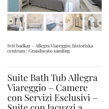
Provsmakningar
Vinprovning
Blogg
Svit badkar – Allegra Viareggio, historiska
centrum | Granducato samling
Kontakter
Amazon
Suite Bath Tub Allegra
Viareggio – Camere
Ebay
con Servizi Esclusivi –
Suite con Jacuzzi a