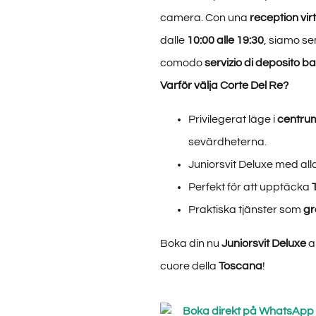
camera. Con una
reception vir
dalle
10:00 alle 19:30
, siamo se
comodo
servizio di deposito b
Varför välja Corte Del Re?
Privilegerat läge i
centru
sevärdheterna.
Juniorsvit Deluxe med al
Perfekt för att upptäcka
Praktiska tjänster som
gr
Boka din nu
Juniorsvit Deluxe
al
cuore della
Toscana
!
Boka direkt på WhatsApp