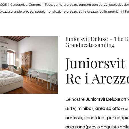
 2025
|
Categories:
Camere
|
Tags:
camera arezzo
,
camera con servizi esclusivi
,
dor
piazza grande arezzo
,
soggiorno
,
stazione arezzo
,
suite arezzo
,
suite premium
|
Ko
Juniorsvit Deluxe – The K
Granducato samling
Juniorsvit
Re i Arezz
Le nostre
Juniorsvit Deluxe
offr
di
TV
,
minibar
,
area salotto
e u
cortesia
, sono ideali per coppi
colazione
(previo acquisto del