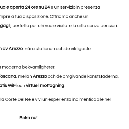
tuale aperta 24 ore su 24
e un servizio in presenza
mpre a tua disposizione. Offriamo anche un
agagli
, perfetto per chi vuole visitare la città senza pensieri.
m av Arezzo
, nära stationen och de viktigaste
la moderna bekvämligheter.
Toscana
, mellan
Arezzo
och de omgivande konststäderna.
atis WiFi
och
virtuell mottagning
.
la Corte Del Re e vivi un’esperienza indimenticabile nel
Boka nu!