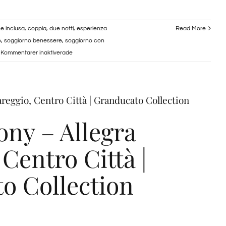
e inclusa
,
coppia
,
due notti
,
esperienza
Read More
o
,
soggiorno benessere
,
soggiorno con
för
Kommentarer inaktiverade
Soggiorno
due
notti
areggio, Centro Città | Granducato Collection
con
colazione
ony – Allegra
più
aperitivo
 Centro Città |
o Collection