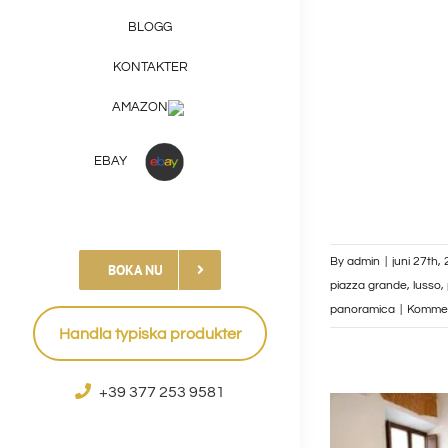
BLOGG
KONTAKTER
AMAZON
EBAY
By
admin
|
juni 27th,
BOKA NU
piazza grande
,
lusso
,
panoramica
|
Kommen
Handla typiska produkter
+39 377 253 9581