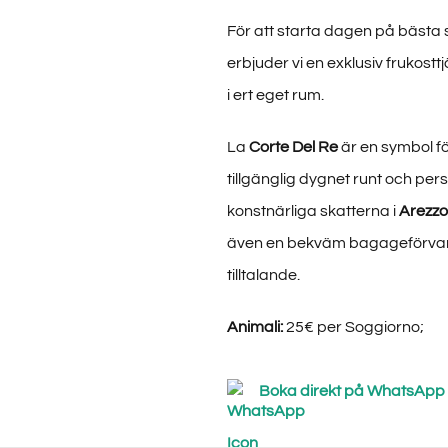
För att starta dagen på bästa 
erbjuder vi en exklusiv frukost
i ert eget rum.
La
Corte Del Re
är en symbol fö
tillgänglig dygnet runt och pers
konstnärliga skatterna i
Arezzo
även en bekväm bagageförvarin
tilltalande.
Animali:
25€ per Soggiorno;
Boka direkt på WhatsApp