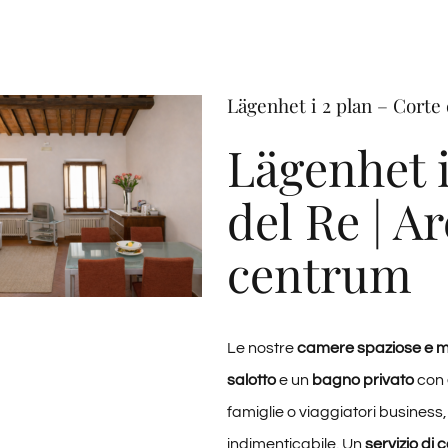
Lägenhet i 2 plan – Corte
Lägenhet i
del Re | A
centrum
Le nostre
camere spaziose e 
salotto
e un
bagno privato
con
famiglie o viaggiatori business,
indimenticabile. Un
servizio di 