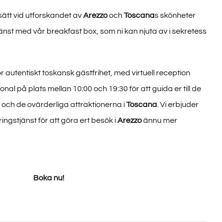
sätt vid utforskandet av
Arezzo
och
Toscana
s skönheter
tjänst med vår breakfast box, som ni kan njuta av i sekretess
r autentiskt toskansk gästfrihet, med virtuell reception
onal på plats mellan 10:00 och 19:30 för att guida er till de
och de ovärderliga attraktionerna i
Toscana
. Vi erbjuder
gstjänst för att göra ert besök i
Arezzo
ännu mer
Boka nu!