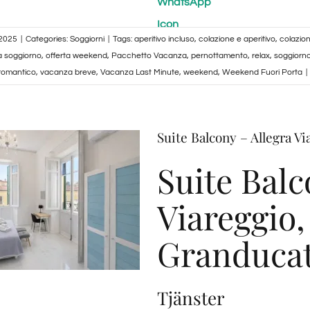
Granducato
Collection
 2025
|
Categories:
Soggiorni
|
Tags:
aperitivo incluso
,
colazione e aperitivo
,
colazion
a soggiorno
,
offerta weekend
,
Pacchetto Vacanza
,
pernottamento
,
relax
,
soggiorn
romantico
,
vacanza breve
,
Vacanza Last Minute
,
weekend
,
Weekend Fuori Porta
|
Suite Balcony – Allegra Vi
Suite Balc
Viareggio,
Granducat
Tjänster