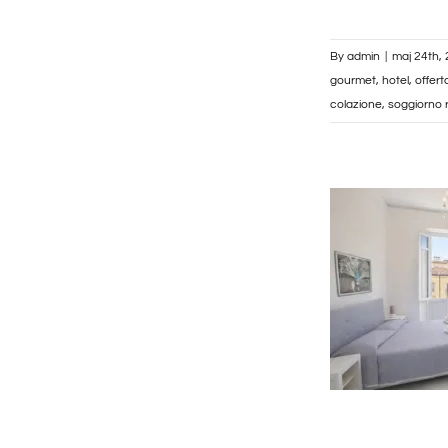
By
admin
|
maj 24th,
gourmet
,
hotel
,
offert
colazione
,
soggiorno 