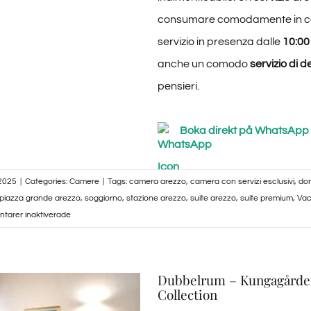
consumare comodamente in c
servizio in presenza dalle
10:00 
anche un comodo
servizio di 
pensieri.
Boka direkt på WhatsApp
 2025
|
Categories:
Camere
|
Tags:
camera arezzo
,
camera con servizi esclusivi
,
dor
piazza grande arezzo
,
soggiorno
,
stazione arezzo
,
suite arezzo
,
suite premium
,
Vac
för
tarer inaktiverade
Appartamento
su
2
Dubbelrum – Kungagården 
Livelli
Collection
–