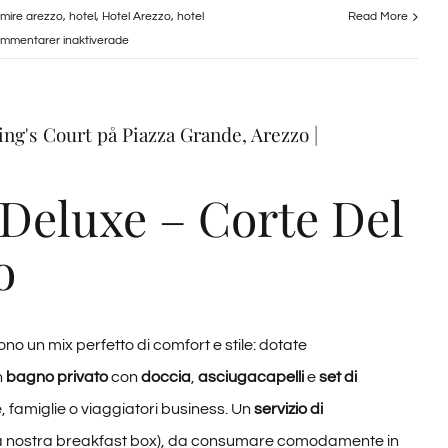
mire arezzo
,
hotel
,
Hotel Arezzo
,
hotel
Read More
för
mmentarer inaktiverade
Camera
Matrimoniale
–
ing's Court på Piazza Grande, Arezzo |
La
Corte
del
 Deluxe – Corte Del
Re
su
o
Piazza
Grande,
Arezzo
|
ono un mix perfetto di comfort e stile: dotate
Granducato
Collection
n
bagno privato
con
doccia
,
asciugacapelli
e
set di
e, famiglie o viaggiatori business. Un
servizio di
la nostra breakfast box), da consumare comodamente in