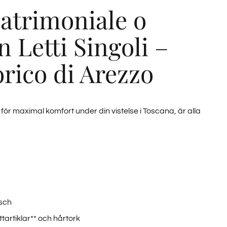
trimoniale o
 Letti Singoli –
rico di Arezzo
ör maximal komfort under din vistelse i Toscana, är alla
sch
artiklar** och hårtork