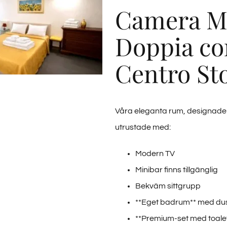
Corte
Camera Ma
del
Re,
Doppia con
Arezzo
|
Centro Sto
Granducato
Collection
Våra eleganta rum, designade f
utrustade med:
Modern TV
Minibar finns tillgänglig
Bekväm sittgrupp
**Eget badrum** med du
**Premium-set med toalett