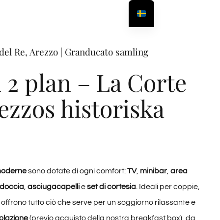
 del Re, Arezzo | Granducato samling
 2 plan – La Corte
rezzos historiska
moderne
sono dotate di ogni comfort:
TV
,
minibar
,
area
doccia
,
asciugacapelli
e
set di cortesia
. Ideali per coppie,
 offrono tutto ciò che serve per un soggiorno rilassante e
colazione
(previo acquisto della nostra breakfast box), da