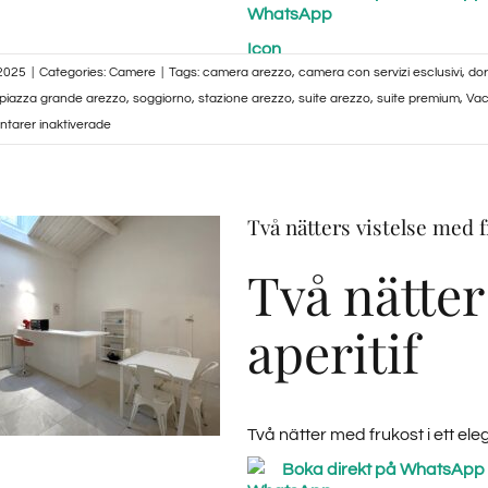
 2025
|
Categories:
Camere
|
Tags:
camera arezzo
,
camera con servizi esclusivi
,
dor
piazza grande arezzo
,
soggiorno
,
stazione arezzo
,
suite arezzo
,
suite premium
,
Vac
för
tarer inaktiverade
Junior
Suite
Deluxe
Två nätters vistelse med f
–
La
Två nätte
Corte
del
aperitif
Re
su
Piazza
Grande,
Två nätter med frukost i ett ele
Arezzo
|
Boka direkt på WhatsApp