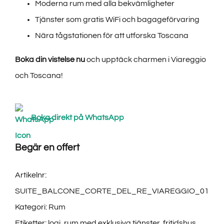
Moderna rum med alla bekvämligheter
Tjänster som gratis WiFi och bagageförvaring
Nära tågstationen för att utforska Toscana
Boka din vistelse nu
och upptäck charmen i Viareggio
och Toscana!
Boka direkt på WhatsApp
Begär en offert
Artikelnr:
SUITE_BALCONE_CORTE_DEL_RE_VIAREGGIO_01
Kategori:
Rum
Etiketter:
logi
,
rum med exklusiva tjänster
,
fritidshus
,