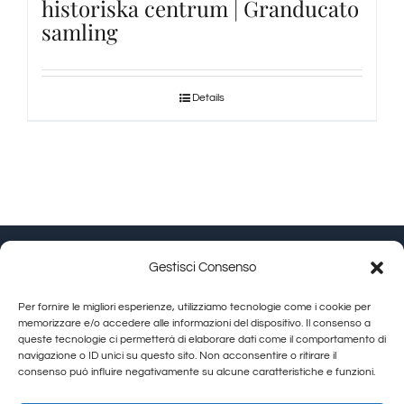
historiska centrum | Granducato
samling
Details
Gestisci Consenso
Granducato Gestioni srl | P.IVA 02215630514 | Via
Per fornire le migliori esperienze, utilizziamo tecnologie come i cookie per
Calamandrei 145 Arezzo (AR) |
Cookie Policy
|
Privacy
memorizzare e/o accedere alle informazioni del dispositivo. Il consenso a
queste tecnologie ci permetterà di elaborare dati come il comportamento di
Policy
navigazione o ID unici su questo sito. Non acconsentire o ritirare il
consenso può influire negativamente su alcune caratteristiche e funzioni.
Toggle
Navigation