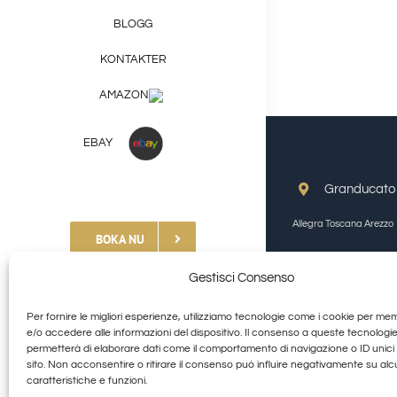
BLOGG
KONTAKTER
AMAZON
EBAY
Granducato G
Allegra Toscana Arezzo
BOKA NU
Gestisci Consenso
Handla typiska produkter
Per fornire le migliori esperienze, utilizziamo tecnologie come i cookie per me
e/o accedere alle informazioni del dispositivo. Il consenso a queste tecnologie
© Copyright 2012 - 20
+39 377 253 9581
permetterà di elaborare dati come il comportamento di navigazione o ID unici
sito. Non acconsentire o ritirare il consenso può influire negativamente su al
caratteristiche e funzioni.