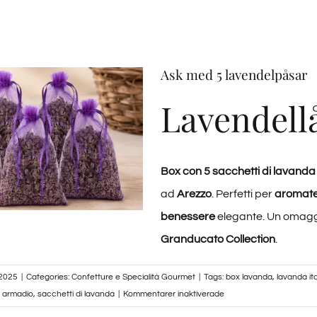
Ask med 5 lavendelpåsar
Lavendell
Box con 5 sacchetti di lavand
ad
Arezzo
. Perfetti per
aromate
benessere
elegante. Un omaggi
Granducato Collection
.
 2025
|
Categories:
Confetture e Specialità Gourmet
|
Tags:
box lavanda
,
lavanda it
för
 armadio
,
sacchetti di lavanda
|
Kommentarer inaktiverade
Box