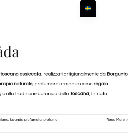
åda
a toscana essiccata
, realizzati artigianalmente da
Borgunto
rapia naturale
, profumare armadi o come
regalo
o alla tradizione botanica della
Toscana
, firmato
aliana
,
lavanda profumata
,
profumo
Read More