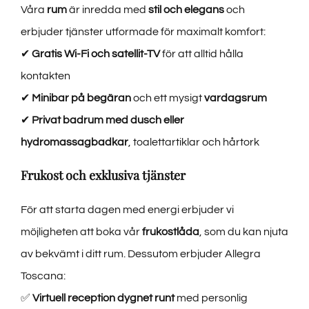
Våra
rum
är inredda med
stil och elegans
och
erbjuder tjänster utformade för maximalt komfort:
✔
Gratis Wi-Fi och satellit-TV
för att alltid hålla
kontakten
✔
Minibar på begäran
och ett mysigt
vardagsrum
✔
Privat badrum med dusch eller
hydromassagbadkar
, toalettartiklar och hårtork
Frukost och exklusiva tjänster
För att starta dagen med energi erbjuder vi
möjligheten att boka vår
frukostlåda
, som du kan njuta
av bekvämt i ditt rum. Dessutom erbjuder Allegra
Toscana:
✅
Virtuell reception dygnet runt
med personlig