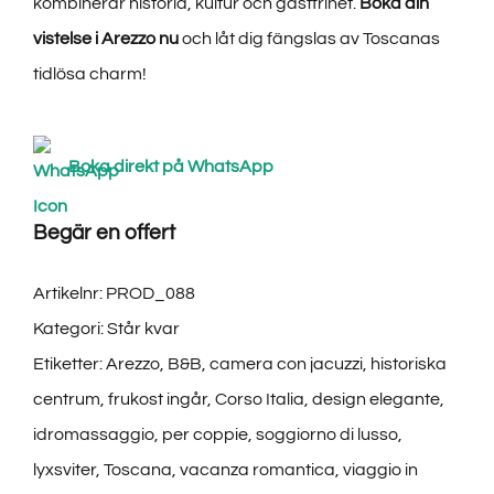
kombinerar historia, kultur och gästfrihet.
Boka din
vistelse i Arezzo nu
och låt dig fängslas av Toscanas
tidlösa charm!
Boka direkt på WhatsApp
Begär en offert
Artikelnr:
PROD_088
Kategori:
Står kvar
Etiketter:
Arezzo
,
B&B
,
camera con jacuzzi
,
historiska
centrum
,
frukost ingår
,
Corso Italia
,
design elegante
,
idromassaggio
,
per coppie
,
soggiorno di lusso
,
lyxsviter
,
Toscana
,
vacanza romantica
,
viaggio in