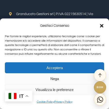
Provsmakningar
Granducato Gestioni srl | P.IVA 02215630514 | Via
Calamandrei 145 Arezzo (AR) |
Cookie Policy
|
Privacy
Vinprovning
Gestisci Consenso
Policy
Toggle
Per fornire le migliori esperienze, utilizziamo tecnologie come i cookie per
Navigation
Blogg
memorizzare e/o accedere alle informazioni del dispositivo. Il consenso a
Allegra Toscana Arezzo
queste tecnologie ci permetterà di elaborare dati come il comportamento di
navigazione o ID unici su questo sito. Non acconsentire o ritirare il
Allegra Viareggio
consenso può influire negativamente su alcune caratteristiche e funzioni.
Kontakter
La Corte del Re
© Copyright 2012 - 2026 | GranDucatoCollection | All Rights Reserved
Viovillas Country House Arezzo
Acceptera
Amazon
Granducato natura
Nega
Granducato Gestioni
Ebay
BOOK
Libercredit
Visualizza le preferenze
IT
FAQ
Cookie Policy
Privacy Policy