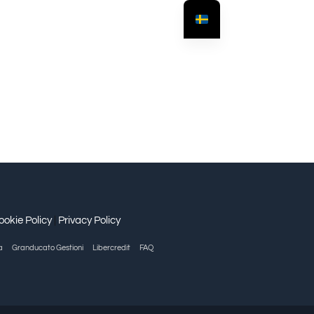
ookie Policy
|
Privacy Policy
a
Granducato Gestioni
Libercredit
FAQ