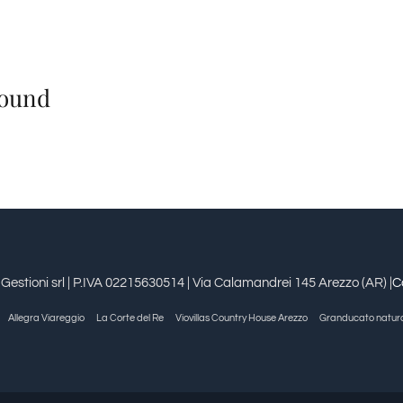
Found
estioni srl | P.IVA 02215630514 | Via Calamandrei 145 Arezzo (AR) |
C
Allegra Viareggio
La Corte del Re
Viovillas Country House Arezzo
Granducato natur