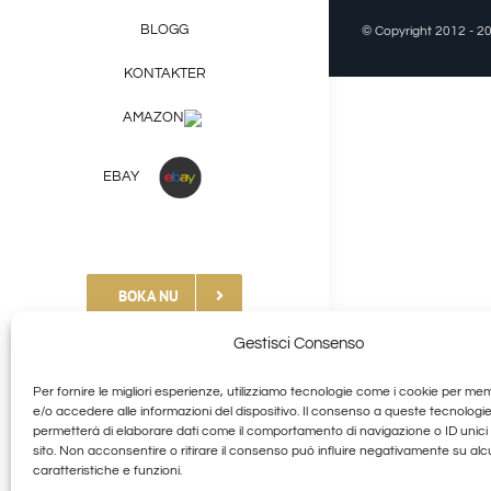
BLOGG
© Copyright 2012 - 20
KONTAKTER
AMAZON
EBAY
BOKA NU
Gestisci Consenso
Handla typiska produkter
Per fornire le migliori esperienze, utilizziamo tecnologie come i cookie per me
e/o accedere alle informazioni del dispositivo. Il consenso a queste tecnologie
+39 377 253 9581
permetterà di elaborare dati come il comportamento di navigazione o ID unici
sito. Non acconsentire o ritirare il consenso può influire negativamente su al
caratteristiche e funzioni.