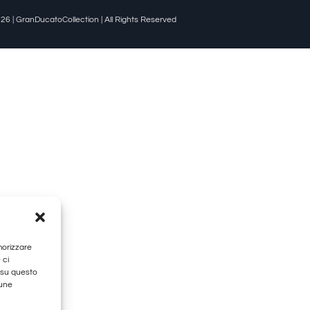
26 | GranDucatoCollection | All Rights Reserved
morizzare
 ci
 su questo
cune