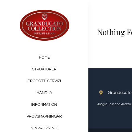
Skip
to
content
Nothing 
HOME
STRUKTURER
PRODOTTI SERVIZI
Granducato G
HANDLA
Allegra Toscana Arezzo
INFORMATION
PROVSMAKNINGAR
VINPROVNING