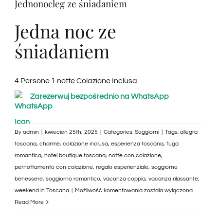
Jednonocleg ze śniadaniem
Jedna noc ze
śniadaniem
4 Persone 1 notte Colazione Inclusa
Zarezerwuj bezpośrednio na WhatsApp
By
admin
|
kwiecień 25th, 2025
|
Categories:
Soggiorni
|
Tags:
allegra
toscana
,
charme
,
colazione inclusa
,
esperienza toscana
,
fuga
romantica
,
hotel boutique toscana
,
notte con colazione
,
pernottamento con colazione
,
regalo esperienziale
,
soggiorno
benessere
,
soggiorno romantico
,
vacanza coppia
,
vacanza rilassante
,
Soggiorno
weekend in Toscana
|
Możliwość komentowania
została wyłączona
di
Read More
una