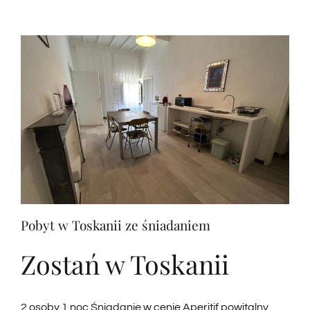
notte
con
colazione
Pobyt w Toskanii ze śniadaniem
Zostań w Toskanii
2 osoby 1 noc Śniadanie w cenie Aperitif powitalny