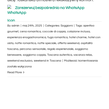
Zarezerwuj bezpośrednio na WhatsApp
By
admin
|
maj 24th, 2025
|
Categories:
Soggiorni
|
Tags:
aperitivo
gourmet
,
cena romantica
,
coccole di coppia
,
colazione inclusa
,
esperienza enogastronomica
,
fuga romantica
,
hotel charme
,
hotel con
vista
,
notte romantica
,
notte speciale
,
offerta weekend
,
ospitalità
toscana
,
percorso sensoriale
,
regalo esperienziale
,
soggiorno
benessere
,
soggiorno coppia
,
Toscana autentica
,
vacanza relax
,
Una
weekend esclusivo
,
weekend in Toscana
|
Możliwość komentowania
Notte
została wyłączona
con
Read More
Colazio
e
Aperitivo
All’Allegr
Toscana