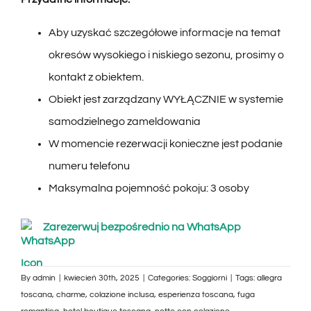
Aby uzyskać szczegółowe informacje na temat
okresów wysokiego i niskiego sezonu, prosimy o
kontakt z obiektem.
Obiekt jest zarządzany WYŁĄCZNIE w systemie
samodzielnego zameldowania
W momencie rezerwacji konieczne jest podanie
numeru telefonu
Maksymalna pojemność pokoju: 3 osoby
Zarezerwuj bezpośrednio na WhatsApp
By
admin
|
kwiecień 30th, 2025
|
Categories:
Soggiorni
|
Tags:
allegra
toscana
,
charme
,
colazione inclusa
,
esperienza toscana
,
fuga