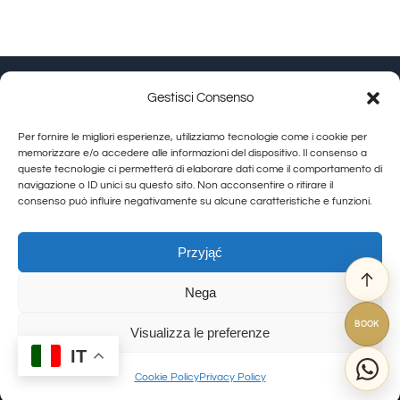
Gestisci Consenso
Granducato Gestioni srl | P.IVA 02215630514 | Via
Per fornire le migliori esperienze, utilizziamo tecnologie come i cookie per
Calamandrei 145 Arezzo (AR) |
Cookie Policy
|
Privacy
memorizzare e/o accedere alle informazioni del dispositivo. Il consenso a
queste tecnologie ci permetterà di elaborare dati come il comportamento di
Policy
navigazione o ID unici su questo sito. Non acconsentire o ritirare il
consenso può influire negativamente su alcune caratteristiche e funzioni.
Toggle
Navigation
Allegra Toscana Arezzo
Przyjąć
Allegra Viareggio
Nega
La Corte del Re
© Copyright 2012 - 2026 | GranDucatoCollection | All Rights Reserved
Viovillas Country House Arezzo
BOOK
Visualizza le preferenze
Granducato natura
IT
Granducato Gestioni
Cookie Policy
Privacy Policy