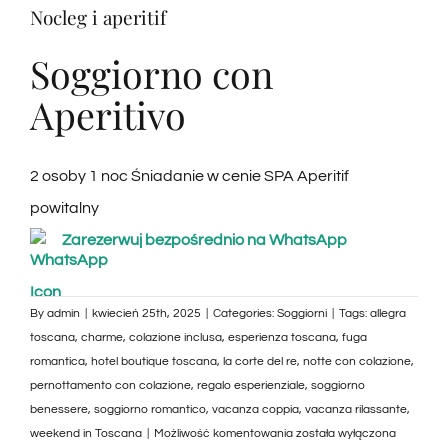
Nocleg i aperitif
Soggiorno con
Aperitivo
2 osoby 1 noc Śniadanie w cenie SPA Aperitif
powitalny
Zarezerwuj bezpośrednio na WhatsApp
By
admin
|
kwiecień 25th, 2025
|
Categories:
Soggiorni
|
Tags:
allegra
toscana
,
charme
,
colazione inclusa
,
esperienza toscana
,
fuga
romantica
,
hotel boutique toscana
,
la corte del re
,
notte con colazione
,
pernottamento con colazione
,
regalo esperienziale
,
soggiorno
benessere
,
soggiorno romantico
,
vacanza coppia
,
vacanza rilassante
,
Pernottamento
weekend in Toscana
|
Możliwość komentowania
została wyłączona