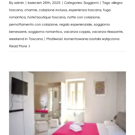
By
admin
|
kwiecień 26th, 2025
|
Categories:
Soggiorni
|
Tags:
allegra
toscana
,
charme
,
colazione inclusa
,
esperienza toscana
,
fuga
romantica
,
hotel boutique toscana
,
notte con colazione
,
pernottamento con colazione
,
regalo esperienziale
,
soggiorno
benessere
,
soggiorno romantico
,
vacanza coppia
,
vacanza rilassante
,
2
weekend in Toscana
|
Możliwość komentowania
została wyłączona
Notti
Read More
con
Colazione
in
Toscana