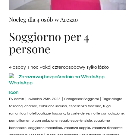
Nocleg dla 4 osób w Arezzo
Soggiorno per 4
persone
4 osoby 1 noc Pokój czteroosobowy Tylko łóżko
Zarezerwuj bezpośrednio na WhatsApp
By
admin
|
kwiecień 25th, 2025
|
Categories:
Soggiorni
|
Tags:
allegra
toscana
,
charme
,
colazione inclusa
,
esperienza toscana
,
fuga
romantica
,
hotel boutique toscana
,
la corte del re
,
notte con colazione
,
pernottamento con colazione
,
regalo esperienziale
,
soggiorno
benessere
,
soggiorno romantico
,
vacanza coppia
,
vacanza rilassante
,
Pernottamento