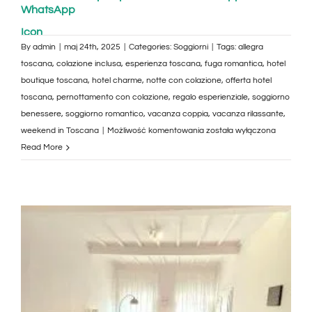
By
admin
|
maj 24th, 2025
|
Categories:
Soggiorni
|
Tags:
allegra
toscana
,
colazione inclusa
,
esperienza toscana
,
fuga romantica
,
hotel
boutique toscana
,
hotel charme
,
notte con colazione
,
offerta hotel
toscana
,
pernottamento con colazione
,
regalo esperienziale
,
soggiorno
benessere
,
soggiorno romantico
,
vacanza coppia
,
vacanza rilassante
,
Una
weekend in Toscana
|
Możliwość komentowania
została wyłączona
Notte
Read More
con
Colazione
all’Allegra
Toscana