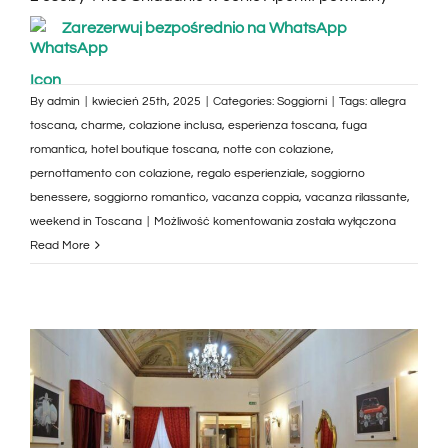
Zarezerwuj bezpośrednio na WhatsApp
By
admin
|
kwiecień 25th, 2025
|
Categories:
Soggiorni
|
Tags:
allegra
toscana
,
charme
,
colazione inclusa
,
esperienza toscana
,
fuga
romantica
,
hotel boutique toscana
,
notte con colazione
,
pernottamento con colazione
,
regalo esperienziale
,
soggiorno
benessere
,
soggiorno romantico
,
vacanza coppia
,
vacanza rilassante
,
Soggiorno
weekend in Toscana
|
Możliwość komentowania
została wyłączona
in
Read More
Toscana
con
Colazione