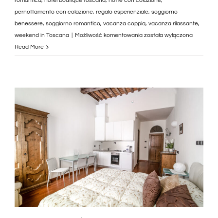
romantica
,
hotel boutique toscana
,
notte con colazione
,
pernottamento con colazione
,
regalo esperienziale
,
soggiorno
benessere
,
soggiorno romantico
,
vacanza coppia
,
vacanza rilassante
,
Soggiorno
weekend in Toscana
|
Możliwość komentowania
została wyłączona
di
Read More
1
notte
in
suite
room
a
Viareggio