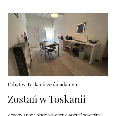
notte
con
colazione
Pobyt w Toskanii ze śniadaniem
Zostań w Toskanii
2 osoby 1 noc Śniadanie w cenie Aperitif powitalny