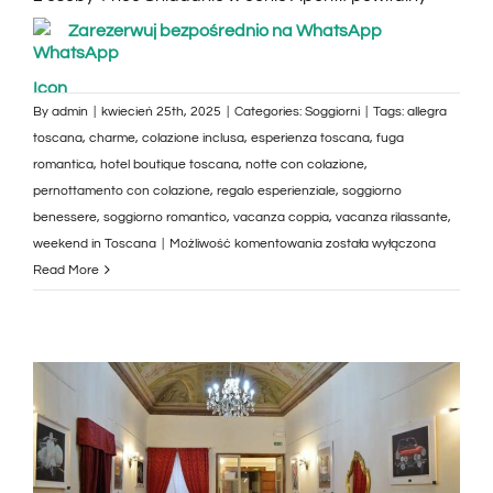
Zarezerwuj bezpośrednio na WhatsApp
By
admin
|
kwiecień 25th, 2025
|
Categories:
Soggiorni
|
Tags:
allegra
toscana
,
charme
,
colazione inclusa
,
esperienza toscana
,
fuga
romantica
,
hotel boutique toscana
,
notte con colazione
,
pernottamento con colazione
,
regalo esperienziale
,
soggiorno
benessere
,
soggiorno romantico
,
vacanza coppia
,
vacanza rilassante
,
Soggiorno
weekend in Toscana
|
Możliwość komentowania
została wyłączona
in
Read More
Toscana
con
Colazione