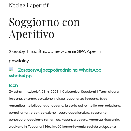
Nocleg i aperitif
Soggiorno con
Aperitivo
2 osoby 1 noc Śniadanie w cenie SPA Aperitif
powitalny
Zarezerwuj bezpośrednio na WhatsApp
By
admin
|
kwiecień 25th, 2025
|
Categories:
Soggiorni
|
Tags:
allegra
toscana
,
charme
,
colazione inclusa
,
esperienza toscana
,
fuga
romantica
,
hotel boutique toscana
,
la corte del re
,
notte con colazione
,
pernottamento con colazione
,
regalo esperienziale
,
soggiorno
benessere
,
soggiorno romantico
,
vacanza coppia
,
vacanza rilassante
,
Pernottamento
weekend in Toscana
|
Możliwość komentowania
została wyłączona