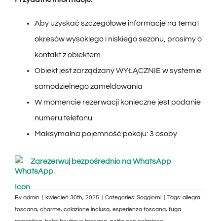
Aby uzyskać szczegółowe informacje na temat
okresów wysokiego i niskiego sezonu, prosimy o
kontakt z obiektem.
Obiekt jest zarządzany WYŁĄCZNIE w systemie
samodzielnego zameldowania
W momencie rezerwacji konieczne jest podanie
numeru telefonu
Maksymalna pojemność pokoju: 3 osoby
Zarezerwuj bezpośrednio na WhatsApp
By
admin
|
kwiecień 30th, 2025
|
Categories:
Soggiorni
|
Tags:
allegra
toscana
,
charme
,
colazione inclusa
,
esperienza toscana
,
fuga