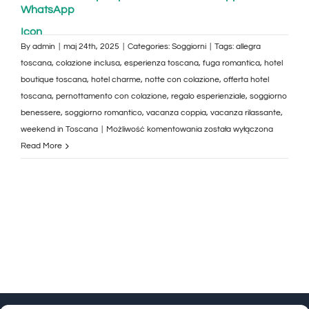
By
admin
|
maj 24th, 2025
|
Categories:
Soggiorni
|
Tags:
allegra
toscana
,
colazione inclusa
,
esperienza toscana
,
fuga romantica
,
hotel
boutique toscana
,
hotel charme
,
notte con colazione
,
offerta hotel
toscana
,
pernottamento con colazione
,
regalo esperienziale
,
soggiorno
benessere
,
soggiorno romantico
,
vacanza coppia
,
vacanza rilassante
,
Una
weekend in Toscana
|
Możliwość komentowania
została wyłączona
Notte
Read More
con
Colazione
all’Allegra
Toscana