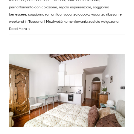
romantica
,
hotel boutique toscana
,
notte con colazione
,
pernottamento con colazione
,
regalo esperienziale
,
soggiorno
benessere
,
soggiorno romantico
,
vacanza coppia
,
vacanza rilassante
,
Soggiorno
weekend in Toscana
|
Możliwość komentowania
została wyłączona
di
Read More
1
notte
in
suite
room
a
Viareggio