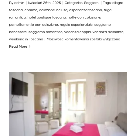
By
admin
|
kwiecień 26th, 2025
|
Categories:
Soggiorni
|
Tags:
allegra
toscana
,
charme
,
colazione inclusa
,
esperienza toscana
,
fuga
romantica
,
hotel boutique toscana
,
notte con colazione
,
pernottamento con colazione
,
regalo esperienziale
,
soggiorno
benessere
,
soggiorno romantico
,
vacanza coppia
,
vacanza rilassante
,
2
weekend in Toscana
|
Możliwość komentowania
została wyłączona
Notti
Read More
con
Colazione
in
Toscana