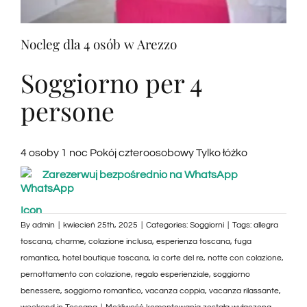
Nocleg dla 4 osób w Arezzo
Soggiorno per 4
persone
4 osoby 1 noc Pokój czteroosobowy Tylko łóżko
Zarezerwuj bezpośrednio na WhatsApp
By
admin
|
kwiecień 25th, 2025
|
Categories:
Soggiorni
|
Tags:
allegra
toscana
,
charme
,
colazione inclusa
,
esperienza toscana
,
fuga
romantica
,
hotel boutique toscana
,
la corte del re
,
notte con colazione
,
pernottamento con colazione
,
regalo esperienziale
,
soggiorno
benessere
,
soggiorno romantico
,
vacanza coppia
,
vacanza rilassante
,
Pernottamento