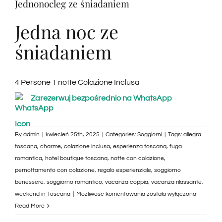
Jednonocleg ze śniadaniem
Jedna noc ze
śniadaniem
4 Persone 1 notte Colazione Inclusa
Zarezerwuj bezpośrednio na WhatsApp
By
admin
|
kwiecień 25th, 2025
|
Categories:
Soggiorni
|
Tags:
allegra
toscana
,
charme
,
colazione inclusa
,
esperienza toscana
,
fuga
romantica
,
hotel boutique toscana
,
notte con colazione
,
pernottamento con colazione
,
regalo esperienziale
,
soggiorno
benessere
,
soggiorno romantico
,
vacanza coppia
,
vacanza rilassante
,
Soggiorno
weekend in Toscana
|
Możliwość komentowania
została wyłączona
di
Read More
una