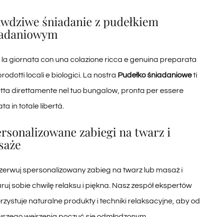
wdziwe śniadanie z pudełkiem
iadaniowym
a la giornata con una colazione ricca e genuina preparata
rodotti locali e biologici. La nostra
Pudełko śniadaniowe
ti
tta direttamente nel tuo bungalow, pronta per essere
ta in totale libertà.
rsonalizowane zabiegi na twarz i
saże
zerwuj spersonalizowany zabieg na twarz lub masaż i
uj sobie chwilę relaksu i piękna. Nasz zespół ekspertów
zystuje naturalne produkty i techniki relaksacyjne, aby od
wszego wejrzenia poczuć się odmłodzonym.