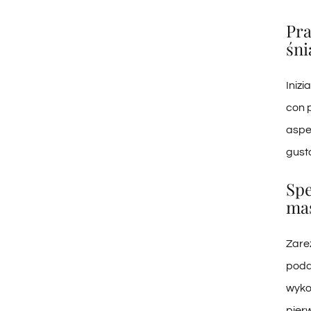
Pra
śn
Inizi
con p
aspe
gusta
Spe
ma
Zare
podar
wykor
pier