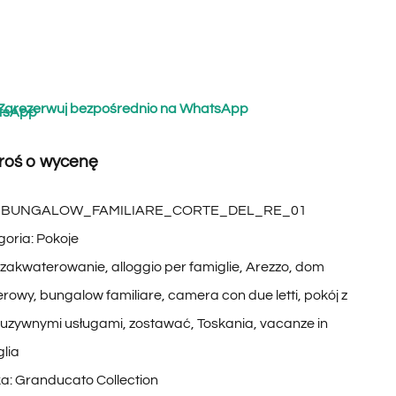
Zarezerwuj bezpośrednio na WhatsApp
roś o wycenę
:
BUNGALOW_FAMILIARE_CORTE_DEL_RE_01
goria:
Pokoje
zakwaterowanie
,
alloggio per famiglie
,
Arezzo
,
dom
erowy
,
bungalow familiare
,
camera con due letti
,
pokój z
luzywnymi usługami
,
zostawać
,
Toskania
,
vacanze in
glia
a:
Granducato Collection