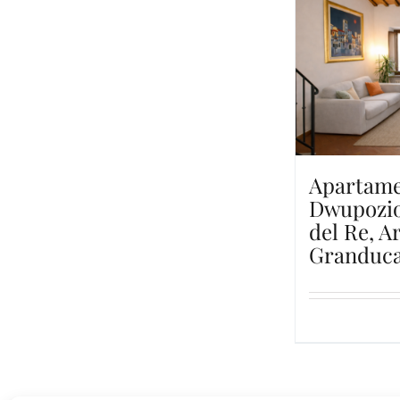
Apartam
Dwupozio
del Re, A
Granduc