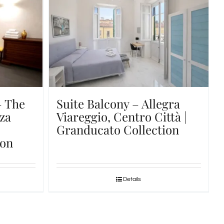
– The
Suite Balcony – Allegra
zza
Viareggio, Centro Città |
Granducato Collection
ion
Details