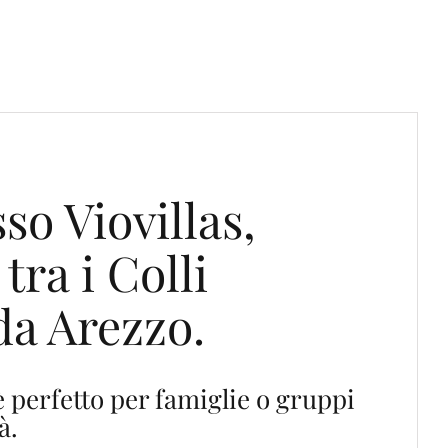
o Viovillas,
ra i Colli
 da Arezzo.
 perfetto per famiglie o gruppi
à.