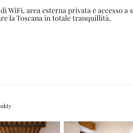
di WiFi, area esterna privata e accesso a 
re la Toscana in totale tranquillità.
o Arezzo
Arezzo
o Arezzo
zzo
ukty