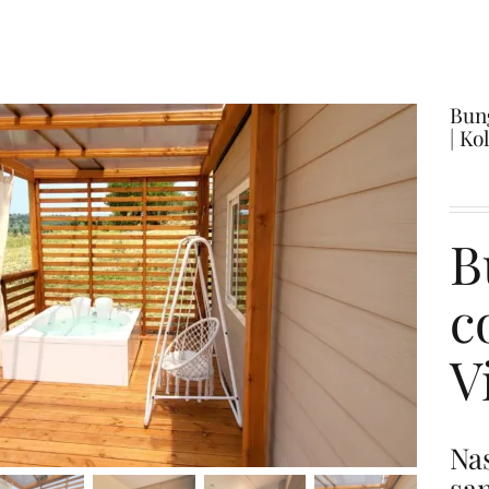
Bun
| Ko
B
c
V
Na
sa