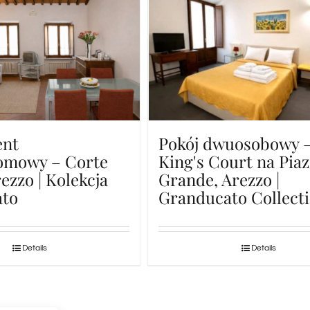
ent
Pokój dwuosobowy 
mowy – ​​Corte
King's Court na Pia
rezzo | Kolekcja
Grande, Arezzo |
ato
Granducato Collect
Details
Details