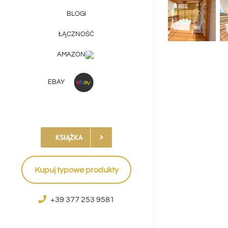
BLOGI
ŁĄCZNOŚĆ
AMAZON
EBAY
KSIĄŻKA
Kupuj typowe produkty
+39 377 253 9581