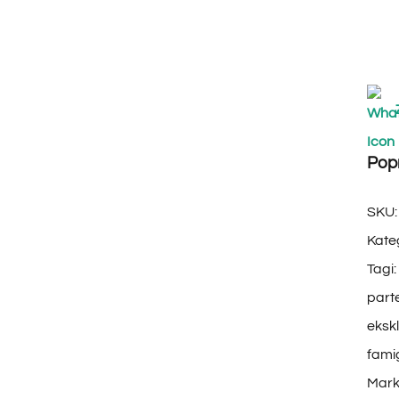
Pop
SKU
Kate
Tagi:
part
eksk
fami
Mark