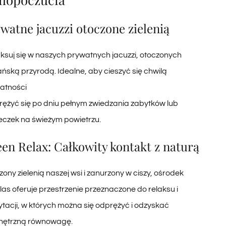
watne jacuzzi otoczone zielenią
aksuj się w naszych prywatnych jacuzzi, otoczonych
ńską przyrodą. Idealne, aby cieszyć się chwilą
atności
prężyć się po dniu pełnym zwiedzania zabytków lub
eczek na świeżym powietrzu.
en Relax: Całkowity kontakt z naturą
ony zielenią naszej wsi i zanurzony w ciszy, ośrodek
llas oferuje przestrzenie przeznaczone do relaksu i
tacji, w których można się odprężyć i odzyskać
ętrzną równowagę.