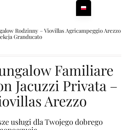
galow Rodzinny – Viovillas Agricampeggio Arezzo
lekcja Granducato
ungalow Familiare
on Jacuzzi Privata –
iovillas Arezzo
sze usługi dla Twojego dobrego
mopoczucia