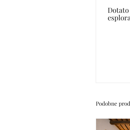
Dotato 
esplora
Campeggi
Glamping 
Agriturism
hotelu Are
Podobne prod