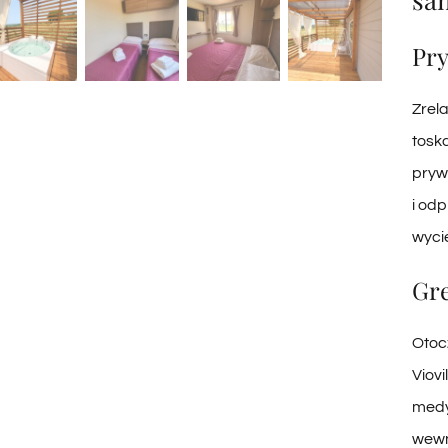
Pry
Zrel
toska
pryw
i od
wyci
Gre
Otocz
Viovi
medy
wewn