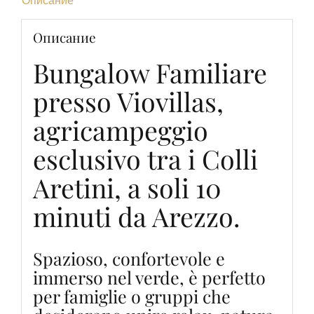
Описание
Описание
Bungalow Familiare
presso Viovillas,
agricampeggio
esclusivo tra i Colli
Aretini, a soli 10
minuti da Arezzo.
Spazioso, confortevole e
immerso nel verde, è perfetto
per famiglie o gruppi che