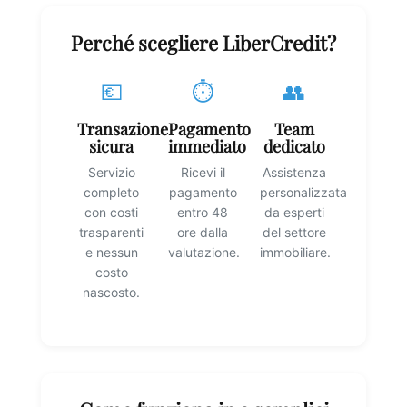
Degustazioni
Perché scegliere LiberCredit?
💶
⏱️
👥
Servizi
Transazione
Pagamento
Team
sicura
immediato
dedicato
Wine Tasting
Servizio
Ricevi il
Assistenza
completo
pagamento
personalizzata
Blog
con costi
entro 48
da esperti
trasparenti
ore dalla
del settore
e nessun
valutazione.
immobiliare.
Contatti
costo
nascosto.
Amazon
Ebay