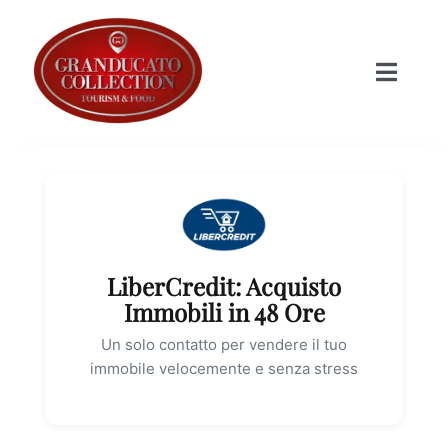
Salta
al
Toggle
contenuto
Naviga
HOME
STRUTTURE
LiberCredit: Acquisto
I Prodotti
Immobili in 48 Ore
Un solo contatto per vendere il tuo
Shop
immobile velocemente e senza stress
Informazioni