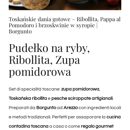
Degustacje
Toskańskie dania gotowe – Ribollita, Pappa al
Pomodoro i brzoskwinie w syropie |
Degustacja wina
Borgunto
Pudełko na ryby,
Blogi
Ribollita, Zupa
pomidorowa
Łączność
Amazon
Set di specialità toscane:
zupa pomidorowa
,
Toskańska ribollita
e
pesche sciroppate artigianali
.
Ebay
Preparati da
Borgunto
ad
Arezzo
con ingredienti locali
e metodi tradizionali. Perfetti per assaporare la
cucina
contadina toscana
a casa o come
regalo gourmet