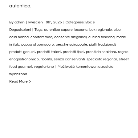
autentico.
By
admin
|
kwiecień 10th, 2025
|
Categories:
Box e
Degustazioni
|
Tags:
autentico sapore toscano
,
box regionale
,
cibo
della nonna
,
comfort food
,
conserve artigianali
,
cucina toscana
,
made
in italy
,
pappa al pomodoro
,
pesche sciroppate
,
piatti tradizionali
,
prodotti genuini
,
prodotti italiani
,
prodotti tipici
,
pronti da scaldare
,
regalo
enogastronomico
,
ribollita
,
senza conservanti
,
specialità regionali
,
street
Piatti
food gourmet
,
vegetariano
|
Możliwość komentowania
została
Pronti
wyłączona
Toscani
Read More
–
Ribollita,
Pappa
al
Pomodoro
e
Pesche