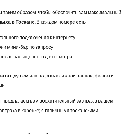
 таким образом, чтобы обеспечить вам максимальный
дыха в Тоскане
. В каждом номере есть:
тоянного подключения к интернету
е
и мини-бар по запросу
 после насыщенного дня осмотра
ната
с душем или гидромассажной ванной, феном и
ми
ы предлагаем вам восхитительный завтрак в вашем
автрака в коробке) с типичными тосканскими