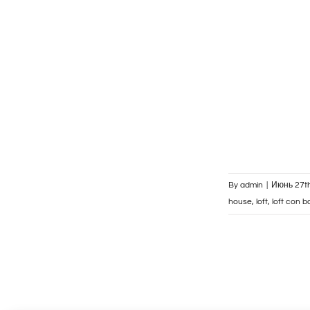
By
admin
|
Июнь 27th
house
,
loft
,
loft con b