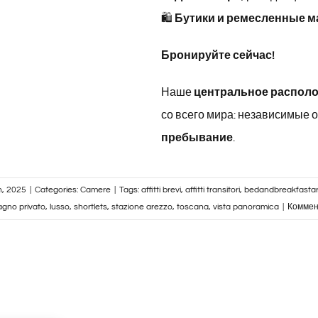
🛍
Бутики и ремесленные м
Бронируйте сейчас!
Наше
центральное располо
со всего мира: независимые
пребывание
.
, 2025
|
Categories:
Camere
|
Tags:
affitti brevi
,
affitti transitori
,
bedandbreakfasta
agno privato
,
lusso
,
shortlets
,
stazione arezzo
,
toscana
,
vista panoramica
|
Коммен