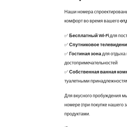
Наши номера спроектированы
комфорт во время вашего
от
✅
Бесплатный Wi-Fi
для пос
✅
Спутниковое телевидени
✅
Гостиная зона
для отдыха
достопримечательностей
✅
Собственная ванная ком
туалетными принадлежностя
Для вкусного пробуждения м
номере (при покупке нашего з
продуктами.