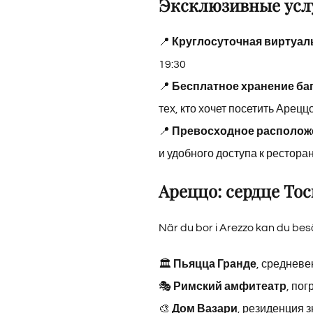
Эксклюзивные услу
📍
Круглосуточная виртуал
19:30
📍
Бесплатное хранение ба
тех, кто хочет посетить Арецц
📍
Превосходное располож
и удобного доступа к рестор
Ареццо: сердце То
När du bor i Arezzo kan du bes
🏛
Пьяцца Гранде
, средневе
🎭
Римский амфитеатр
, по
🎨
Дом Вазари
, резиденция 