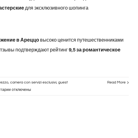
астерские
для эксклюзивного шопинга
жение в Ареццо
высоко ценится путешественниками
 отзывы подтверждают рейтинг
9,5 за романтическое
rezzo
,
camera con servizi esclusivi
,
guest
Read More
к
тарии
отключены
записи
Loft
Moderno
con
Bagno
Privato