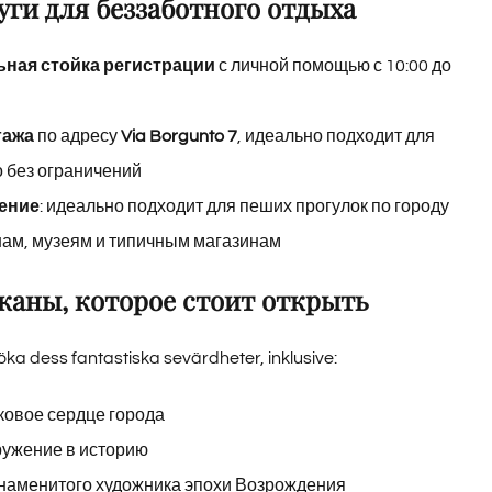
ги для беззаботного отдыха
ьная стойка регистрации
с личной помощью с 10:00 до
гажа
по адресу
Via Borgunto 7
, идеально подходит для
о без ограничений
ение
: идеально подходит для пеших прогулок по городу
анам, музеям и типичным магазинам
сканы, которое стоит открыть
öka dess fantastiska sevärdheter, inklusive:
ковое сердце города
гружение в историю
знаменитого художника эпохи Возрождения