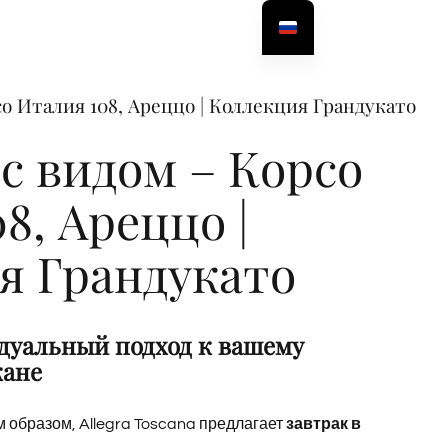
со Италия 108, Ареццо | Коллекция Грандукато
с видом – Корсо
8, Ареццо |
я Грандукато
to Attico ad Arezzo 
дуальный подход к вашему
кане
 образом, Allegra Toscana предлагает
завтрак в