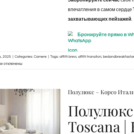
Забронируйте сейчас
свое 
впечатления в самом сердце
захватывающих пейзажей
.
Бронируйте прямо в W
, 2025
|
Categories:
Camere
|
Tags:
affitti brevi
,
affitti transitori
,
bedandbreakfasta
к
ии
отключены
записи
Appartamento
Attico
Полулюкс – Корсо Итали
con
Vista
Полулюкс 
–
Corso
Toscana |
Italia
108,