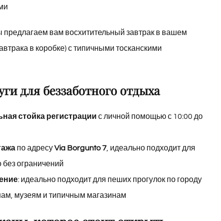
ми
ы предлагаем вам восхитительный завтрак в вашем
автрака в коробке) с типичными тосканскими
ги для беззаботного отдыха
ьная стойка регистрации
с личной помощью с 10:00 до
гажа
по адресу
Via Borgunto 7
, идеально подходит для
о без ограничений
ение
: идеально подходит для пеших прогулок по городу
анам, музеям и типичным магазинам