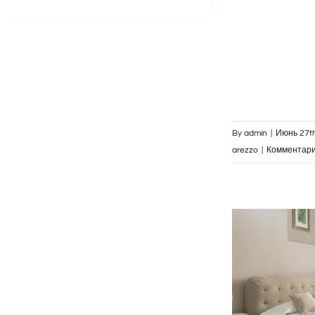
By
admin
|
Июнь 27th
arezzo
|
Комментар