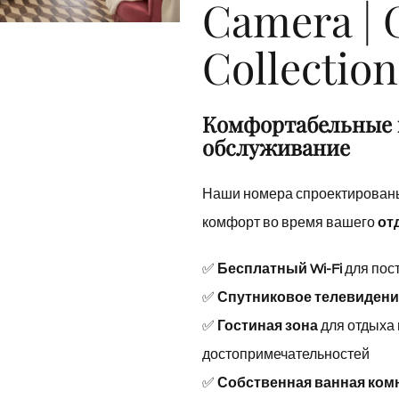
Camera | 
Collection
Collection
Комфортабельные 
обслуживание
Наши номера спроектированы
комфорт во время вашего
от
✅
Бесплатный Wi-Fi
для пос
✅
Спутниковое телевидени
✅
Гостиная зона
для отдыха
достопримечательностей
✅
Собственная ванная ком