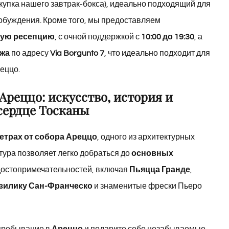
купка нашего завтрак-бокса), идеально подходящий для
робуждения. Кроме того, мы предоставляем
ную ресепцию
, с очной поддержкой с
10:00 до 19:30
, а
ажа
по адресу
Via Borgunto 7
, что идеально подходит для
еццо.
Ареццо: искусство, история и
сердце Тосканы
метрах от собора Ареццо
, одного из архитектурных
тура позволяет легко добраться до
основных
достопримечательностей, включая
Пьяцца Гранде
,
зилику Сан-Франческо
и знаменитые фрески Пьеро