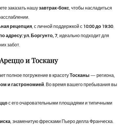
жете заказать нашу
завтрак-бокс
, чтобы насладиться
расслаблении.
ьная рецепция
, с личной поддержкой с
10:00 до 19:30
.
о адресу: ул. Боргунто, 7
, идеально подходит для
их забот.
 Ареццо и Тоскану
ет полное погружение в красоту
Тосканы
— региона,
вом и гастрономией
. Во время вашего пребывания вы
ццо
с его очаровательными площадями и типичными
иска
, знаменитую фресками Пьеро делла Франческа.