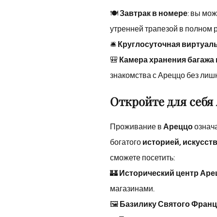
🍽
Завтрак в номере
: вы мо
утренней трапезой в полном 
🛎
Круглосуточная виртуал
🎒
Камера хранения багажа п
знакомства с Ареццо без лишн
Откройте для себя
Проживание в
Ареццо
означа
богатого
историей, искусст
сможете посетить:
🏰
Исторический центр Аре
магазинами.
🖼
Базилику Святого Франц