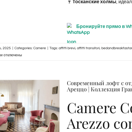
🍷
Тосканские холмы
, идеа
Бронируйте прямо в W
, 2025
|
Categories:
Camere
|
Tags:
affitti brevi
,
affitti transitori
,
bedandbreakfasta
к
ии
отключены
записи
Junior
Suite
Современный лофт с отде
–
Ареццо | Коллекция Гра
Corso
Italia
Camere Co
114,
Arezzo
Arezzo co
|
Granducato