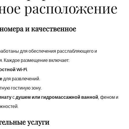
ное расположение
номера и качественное
аботаны для обеспечения расслабляющего и
. Каждое размещение включает:
стной Wi-Fi
.
е
для развлечений.
тную гостиную зону.
мнату
с
душем или гидромассажной ванной
, феном и
жностей.
тельные услуги