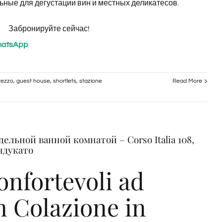
льные для дегустации вин и местных деликатесов.
Забронируйте сейчас!
hatsApp
rezzo
,
guest house
,
shortlets
,
stazione
Read More
льной ванной комнатой – Corso Italia 108,
ндукато
nfortevoli ad
n Colazione in