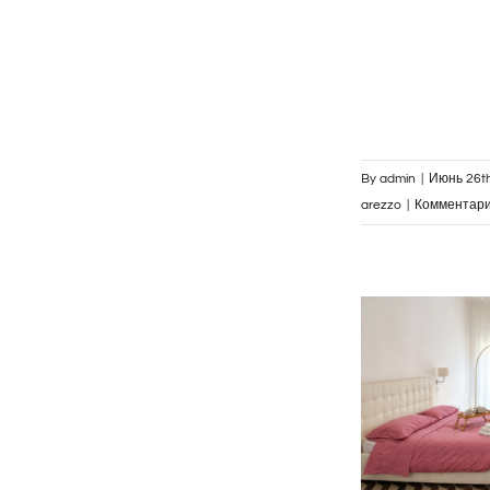
By
admin
|
Июнь 26th
arezzo
|
Комментар