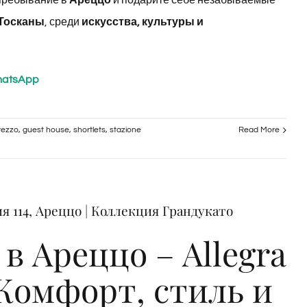
пребывание в
Ареццо
и подарите себе незабываемые
Тосканы
, среди
искусства, культуры и
hatsApp
rezzo
,
guest house
,
shortlets
,
stazione
Read More
я 114, Ареццо | Коллекция Грандукато
в Ареццо – Allegra
 Комфорт, стиль и