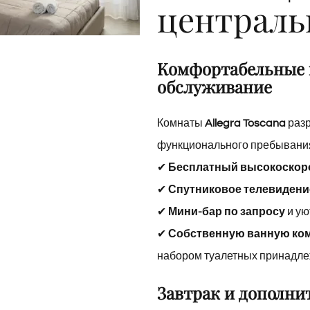
централь
Arezzo
|
Granducato
Collection
Комфортабельные 
обслуживание
Комнаты
Allegra Toscana
разр
функционального пребывания
✔
Бесплатный высокоскоро
✔
Спутниковое телевидени
✔
Мини-бар по запросу
и ую
✔
Собственную ванную ко
набором туалетных принадле
Завтрак и дополни