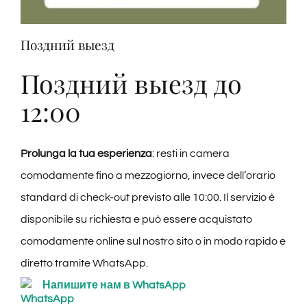
Дегустации
Поздний выезд
Дегустация вин
Поздний выезд до
12:00
Блоги
Prolunga la tua esperienza
: resti in camera
Контакты
comodamente
fino a mezzogiorno
, invece dell’orario
standard di check-out previsto alle 10:00. Il servizio è
Amazon
disponibile su richiesta e può essere acquistato
comodamente
online sul nostro sito
o in modo rapido e
Ebay
diretto
tramite WhatsApp
.
Напишите нам в WhatsApp
last minute arezzo