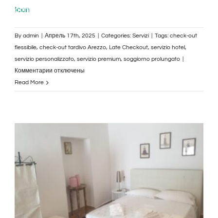
affittacamere arezzo
soggiorno arezzo
By
admin
|
Апрель 17th, 2025
|
Categories:
Servizi
|
Tags:
check-out
flessibile
,
check-out tardivo Arezzo
,
Late Checkout
,
servizio hotel
,
servizio personalizzato
,
servizio premium
,
soggiorno prolungato
|
к
Комментарии
отключены
записи
Read More
Late
Check-
Out