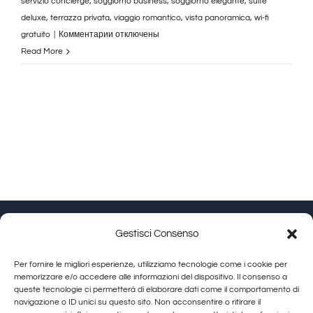
servizio concierge
,
soggiorno business
,
soggiorno elegante
,
suite
deluxe
,
terrazza privata
,
viaggio romantico
,
vista panoramica
,
wi-fi
к
gratuito
|
Комментарии
отключены
записи
Read More
Suite
Deluxe
con
Jacuzzi
–
Corso
Italia
108,
Arezzo
|
Gestisci Consenso
Granducato
Collection
Granducato Gestioni srl | P.IVA 02215630514 | Via
Per fornire le migliori esperienze, utilizziamo tecnologie come i cookie per
Calamandrei 145 Arezzo (AR) |
Cookie Policy
|
Privacy
memorizzare e/o accedere alle informazioni del dispositivo. Il consenso a
queste tecnologie ci permetterà di elaborare dati come il comportamento di
Policy
navigazione o ID unici su questo sito. Non acconsentire o ritirare il