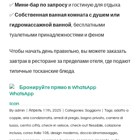
✅
Мини-бар по запросу
и гостиную для отдыха
✅
Собственная ванная комната с душем или
гидромассажной ванной
, бесплатными
туалетными принадлежностями и феном
Чтобы начать день правильно, вы можете заказать
завтрак в ресторане за пределами отеля, где подают
типичные тосканские блюда.
Бронируйте прямо в WhatsApp
By
admin
|
Апрель 11th, 2025
|
Categories:
Soggiorni
|
Tags:
adatto a
coppie
,
aria condizionata
,
arredi di pregio
,
bagno privato
,
camera di
lusso
,
centro città
,
check-in veloce
,
check-out flessibile
,
colazione
inclusa
,
corso italia 108
,
design moderno
,
doccia idromassaggio
,