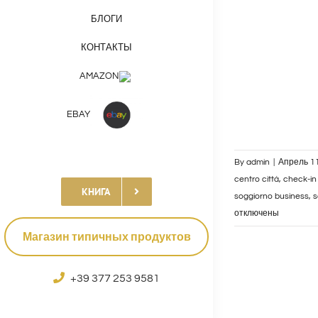
БЛОГИ
КОНТАКТЫ
AMAZON
EBAY
By
admin
|
Апрель 11
centro città
,
check-in
КНИГА
soggiorno business
,
s
отключены
Магазин типичных продуктов
+39 377 253 9581