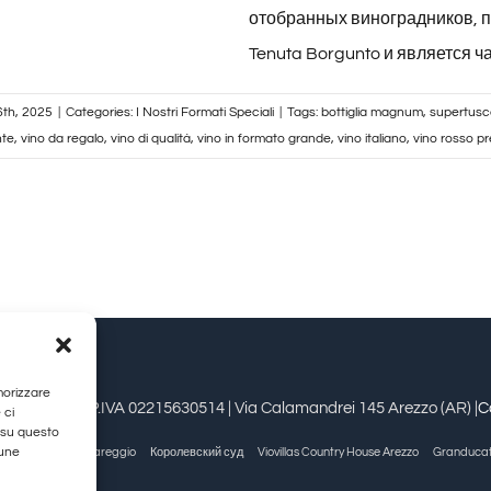
отобранных виноградников, п
Tenuta Borgunto и является 
th, 2025
|
Categories:
I Nostri Formati Speciali
|
Tags:
bottiglia magnum
,
supertus
nte
,
vino da regalo
,
vino di qualità
,
vino in formato grande
,
vino italiano
,
vino rosso p
morizzare
estioni srl | P.IVA 02215630514 | Via Calamandrei 145 Arezzo (AR) |
C
 ci
 su questo
cune
реццо
Allegra Viareggio
Королевский суд
Viovillas Country House Arezzo
Granducat