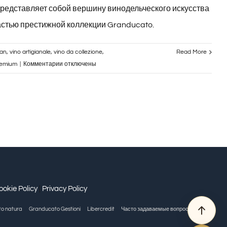
редставляет собой вершину винодельческого искусства
частью престижной коллекции Granducato.
can
,
vino artigianale
,
vino da collezione
,
Read More
к
remium
|
Комментарии
отключены
записи
Bottiglia
Magnum
Vigna
Vecchia
ookie Policy
|
Privacy Policy
o natura
Granducato Gestioni
Libercredit
Часто задаваемые вопросы