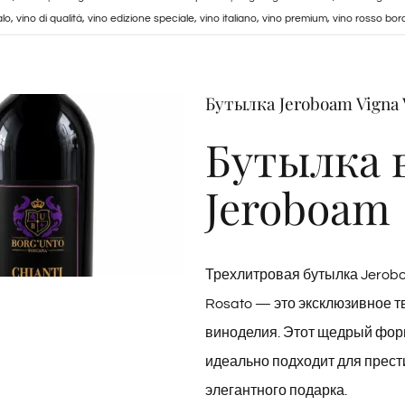
alo
,
vino di qualità
,
vino edizione speciale
,
vino italiano
,
vino premium
,
vino rosso bor
Бутылка Jeroboam Vigna 
Бутылка 
Jeroboam
Трехлитровая бутылка Jeroboa
Rosato — это эксклюзивное т
виноделия. Этот щедрый фор
идеально подходит для прест
элегантного подарка.