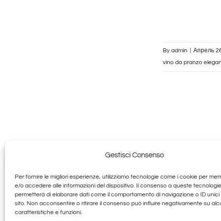
By
admin
|
Апрель 26
vino da pranzo elega
Gestisci Consenso
Per fornire le migliori esperienze, utilizziamo tecnologie come i cookie per me
Granducato G
e/o accedere alle informazioni del dispositivo. Il consenso a queste tecnologie
permetterà di elaborare dati come il comportamento di navigazione o ID unici
sito. Non acconsentire o ritirare il consenso può influire negativamente su al
Веселый Тосканский А
caratteristiche e funzioni.