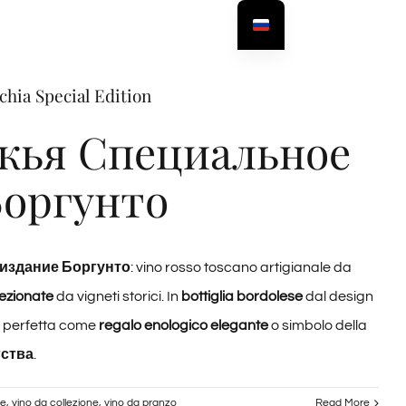
hia Special Edition
кья Специальное
Боргунто
издание Боргунто
: vino rosso toscano artigianale da
lezionate
da vigneti storici. In
bottiglia bordolese
dal design
perfetta come
regalo enologico elegante
o simbolo della
гства
.
le
,
vino da collezione
,
vino da pranzo
Read More