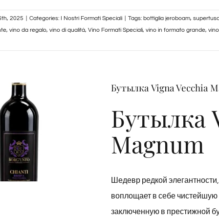
th, 2025
|
Categories:
I Nostri Formati Speciali
|
Tags:
bottiglia jeroboam
,
supertus
nte
,
vino da regalo
,
vino di qualità
,
Vino Formati Speciali
,
vino in formato grande
,
vin
Бутылка Vigna Vecchia 
Бутылка V
Magnum
Шедевр редкой элегантности,
воплощает в себе чистейшую 
заключенную в престижной бу