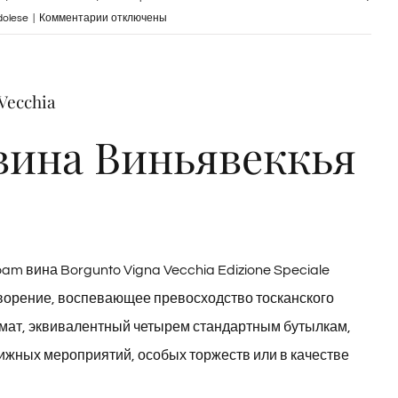
к
dolese
|
Комментарии
отключены
записи
Bottiglia
Bordolese
Vecchia
Vigna
Vecchia
вина Виньявеккья
Edizione
Speciale
m вина Borgunto Vigna Vecchia Edizione Speciale
ворение, воспевающее превосходство тосканского
мат, эквивалентный четырем стандартным бутылкам,
ижных мероприятий, особых торжеств или в качестве