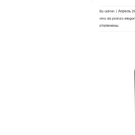
By
admin
|
Апрель 26
vino da pranzo elega
отключены