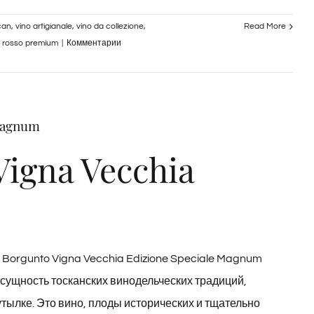
can
,
vino artigianale
,
vino da collezione
,
Read More
к
o rosso premium
|
Комментарии
записи
Bottiglia
Jeroboam
Vigna
Magnum
Vecchia
igna Vecchia
 Borgunto Vigna Vecchia Edizione Speciale Magnum
сущность тосканских винодельческих традиций,
тылке. Это вино, плоды исторических и тщательно