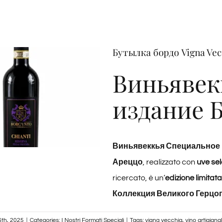
Бутылка бордо Vigna Vecc
Виньявек
издание 
Виньявеккья Специальное 
Ареццо
, realizzato con
uve se
ricercato, è un’
edizione limitata
Коллекция Великого Герцо
th, 2025
|
Categories:
I Nostri Formati Speciali
|
Tags:
vigna vecchia
,
vino artigiana