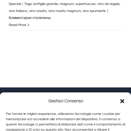
Speciali
|
Tags:
bottiglia grande
,
magnum
,
supertuscan
,
vino da regalo
,
vino italiano
,
vino rosato
,
vino rosato magnum
,
vino spumante
|
к
Комментарии
отключены
записи
Read More
Bottiglia
di
Rosato
Magnum
Gestisci Consenso
Granducato Gestioni srl | P.IVA 02215630514 | Via
Per fornire le migliori esperienze, utilizziamo tecnologie come i cookie per
Calamandrei 145 Arezzo (AR) |
Cookie Policy
|
Privacy
memorizzare e/o accedere alle informazioni del dispositivo. Il consenso a
queste tecnologie ci permetterà di elaborare dati come il comportamento di
Policy
navigazione o ID unici su questo sito. Non acconsentire o ritirare il