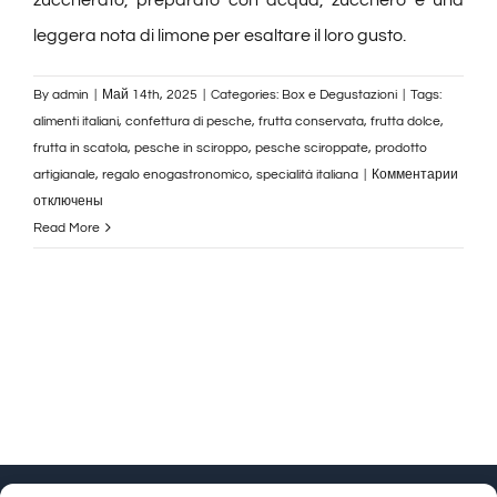
leggera nota di limone per esaltare il loro gusto.
By
admin
|
Май 14th, 2025
|
Categories:
Box e Degustazioni
|
Tags:
alimenti italiani
,
confettura di pesche
,
frutta conservata
,
frutta dolce
,
frutta in scatola
,
pesche in sciroppo
,
pesche sciroppate
,
prodotto
к
artigianale
,
regalo enogastronomico
,
specialità italiana
|
Комментарии
запис
отключены
Pesch
Read More
Scirop
3
pezzi