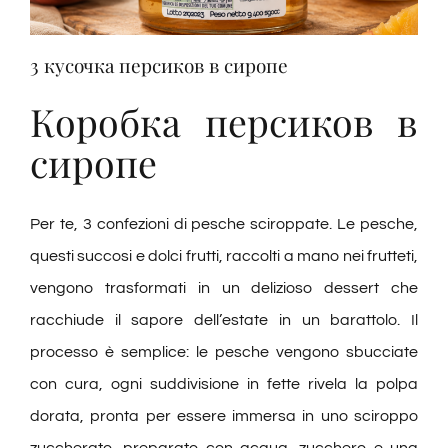
Дегустации
3 кусочка персиков в сиропе
Дегустация вин
Коробка персиков в
сиропе
Блоги
Per te, 3 confezioni di pesche sciroppate. Le pesche,
Контакты
questi succosi e dolci frutti, raccolti a mano nei frutteti,
vengono trasformati in un delizioso dessert che
Amazon
racchiude il sapore dell’estate in un barattolo. Il
processo è semplice: le pesche vengono sbucciate
Ebay
con cura, ogni suddivisione in fette rivela la polpa
dorata, pronta per essere immersa in uno sciroppo
zuccherato, preparato con acqua, zucchero e una