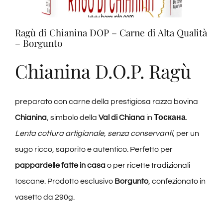
Дегустации
Ragù di Chianina DOP – Carne di Alta Qualità
– Borgunto
Дегустация вин
Chianina D.O.P. Ragù
Блоги
preparato con carne della prestigiosa razza bovina
Контакты
Chianina
, simbolo della
Val di Chiana
in
Тоскана
.
Lenta cottura artigianale, senza conservanti
, per un
Amazon
sugo ricco, saporito e autentico. Perfetto per
pappardelle fatte in casa
o per ricette tradizionali
Ebay
toscane. Prodotto esclusivo
Borgunto
, confezionato in
vasetto da 290g.