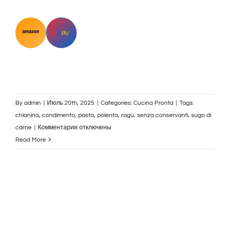
By
admin
|
Июль 20th, 2025
|
Categories:
Cucina Pronta
|
Tags:
chianina
,
condimento
,
pasta
,
polenta
,
ragù
,
senza conservanti
,
sugo di
к
carne
|
Комментарии
отключены
записи
Read More
Ragù
di
Chianina
DOP
–
Carne
di