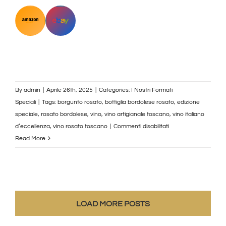
By
admin
|
Aprile 26th, 2025
|
Categories:
I Nostri Formati
Speciali
|
Tags:
borgunto rosato
,
bottiglia bordolese rosato
,
edizione
speciale
,
rosato bordolese
,
vino
,
vino artigianale toscano
,
vino italiano
su
d’eccellenza
,
vino rosato toscano
|
Commenti disabilitati
Bottiglia
Read More
Borgognotta
Rosato
LOAD MORE POSTS