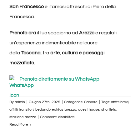
San Francesco
e i famosi affreschi di Piero della
Francesca.
Prenota ora
il tuo soggiorno ad
Arezzo
e regalati
un’esperienza indimenticabile nel cuore
della
Toscana
, tra
arte, cultura e paesaggi
mozzafiato
.
Prenota direttamente su WhatsApp
By
admin
|
Giugno 27th, 2025
|
Categories:
Camere
|
Tags:
affitti brevi
,
affitti transitori
,
bedandbreakfastarezzo
,
guest house
,
shortlets
,
su
stazione arezzo
|
Commenti disabilitati
Appartamento
Read More
Attico
con