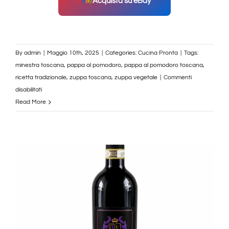
Acquista su eBay
By
admin
|
Maggio 10th, 2025
|
Categories:
Cucina Pronta
|
Tags:
minestra toscana
,
pappa al pomodoro
,
pappa al pomodoro toscana
,
ricetta tradizionale
,
zuppa toscana
,
zuppa vegetale
|
Commenti
su
disabilitati
Borgunto
Read More
Pappa
al
Pomodoro