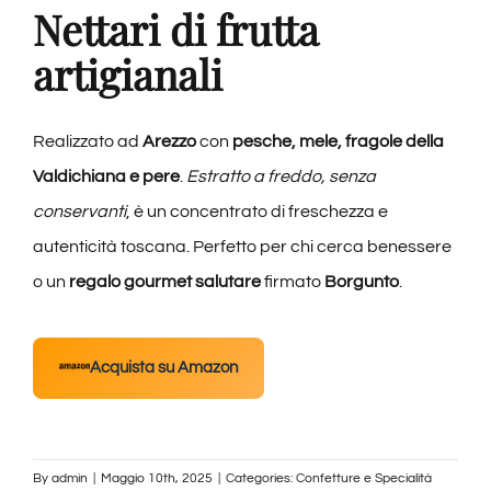
Nettari di frutta
artigianali
Realizzato ad
Arezzo
con
pesche, mele, fragole della
Valdichiana e pere
.
Estratto a freddo, senza
conservanti
, è un concentrato di freschezza e
autenticità toscana. Perfetto per chi cerca benessere
o un
regalo gourmet salutare
firmato
Borgunto
.
Acquista su Amazon
By
admin
|
Maggio 10th, 2025
|
Categories:
Confetture e Specialità