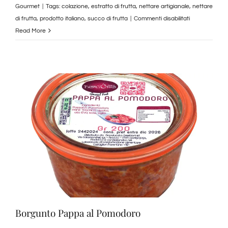
Gourmet
|
Tags:
colazione
,
estratto di frutta
,
nettare artigianale
,
nettare
su
di frutta
,
prodotto italiano
,
succo di frutta
|
Commenti disabilitati
Borgunto
Read More
Nettare
di
fragola
Borgunto Pappa al Pomodoro