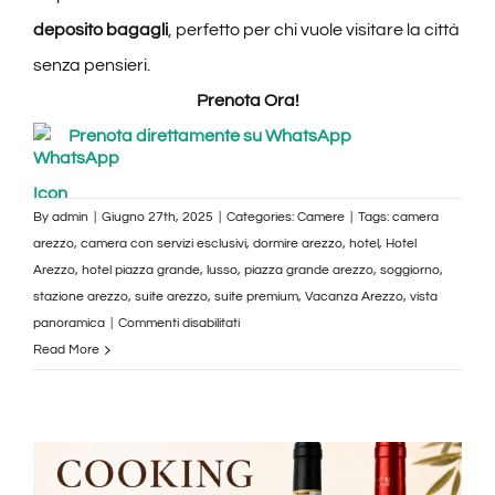
deposito bagagli
, perfetto per chi vuole visitare la città
senza pensieri.
Prenota Ora!
Prenota direttamente su WhatsApp
By
admin
|
Giugno 27th, 2025
|
Categories:
Camere
|
Tags:
camera
arezzo
,
camera con servizi esclusivi
,
dormire arezzo
,
hotel
,
Hotel
Arezzo
,
hotel piazza grande
,
lusso
,
piazza grande arezzo
,
soggiorno
,
stazione arezzo
,
suite arezzo
,
suite premium
,
Vacanza Arezzo
,
vista
su
panoramica
|
Commenti disabilitati
Appartamento
Read More
su
2
Livelli
–
Corte