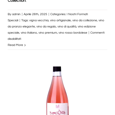
Collection
.
By
admin
|
Aprile 26th, 2025
|
Categories:
I Nostri Formati
Speciali
|
Tags:
vigna vecchia
,
vino artigianale
,
vino da collezione
,
vino
da pranzo elegante
,
vino da regalo
,
vino di qualità
,
vino edizione
speciale
,
vino italiano
,
vino premium
,
vino rosso bordolese
|
Commenti
su
disabilitati
Bottiglia
Read More
Bordolese
Vigna
Vecchia
Edizione
Speciale