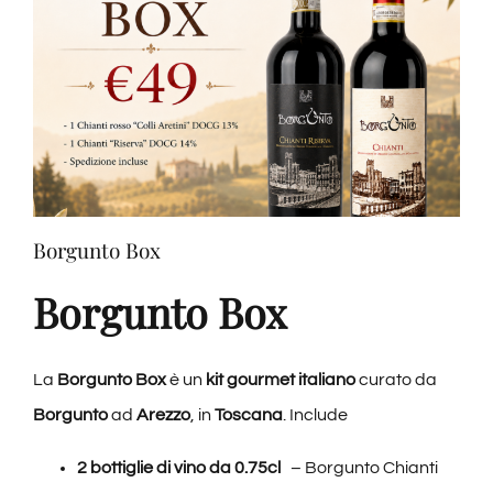
del
Re,
Arezzo
|
Granducato
Collection
Borgunto Box
Borgunto Box
La
Borgunto Box
è un
kit gourmet italiano
curato da
Borgunto
ad
Arezzo
, in
Toscana
. Include
2 bottiglie di vino da 0.75cl
– Borgunto Chianti