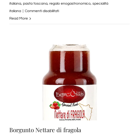
italiana
,
pasta toscana
,
regalo enogastronomico
,
specialità
su
italiana
|
Commenti disabilitati
Borgunto
Read More
la
pasta
dei
coltivatori
Toscani
Borgunto Nettare di fragola