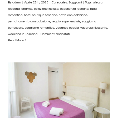
By
admin
|
Aprile 26th, 2025
|
Categories:
Soggiorni
|
Tags:
allegra
toscana
,
charme
,
colazione inclusa
,
esperienza toscana
,
fuga
romantica
,
hotel boutique toscana
,
notte con colazione
,
pernottamento con colazione
,
regalo esperienziale
,
soggiorno
benessere
,
soggiorno romantico
,
vacanza coppia
,
vacanza rilassante
,
su
weekend in Toscana
|
Commenti disabilitati
2
Read More
Notti
con
Colazione
in
Toscana