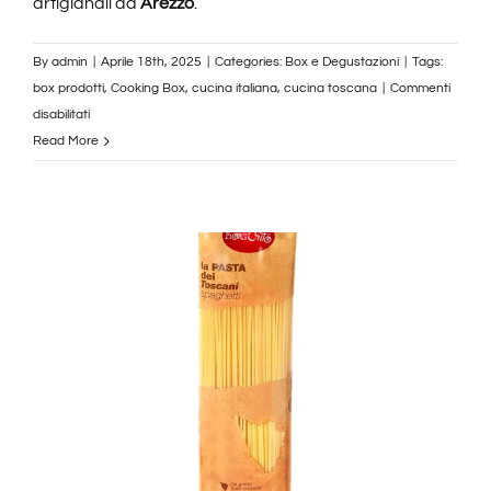
artigianali da
Arezzo
.
By
admin
|
Aprile 18th, 2025
|
Categories:
Box e Degustazioni
|
Tags:
box prodotti
,
Cooking Box
,
cucina italiana
,
cucina toscana
|
Commenti
su
disabilitati
Borgunto
Read More
Box
(Standard)