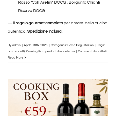
Rosso "Colli Aretini" DOCG , Borgunto Chianti
Riserva DOCG
— il
regalo gourmet completo
per amanti della cucina
autentica.
Spedizione inclusa
.
By
admin
|
Aprile 18th, 2025
|
Categories:
Box e Degustazioni
|
Tags:
su
box prodotti
,
Cooking Box
,
prodotti d’eccellenza
|
Commenti disabilitati
Borgu
Read More
Box