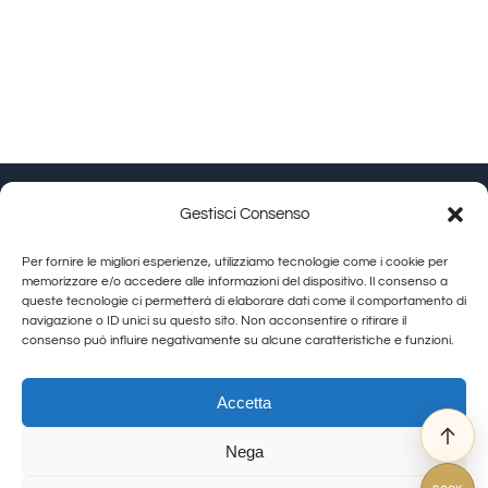
Gestisci Consenso
Granducato Gestioni srl | P.IVA 02215630514 | Via
Per fornire le migliori esperienze, utilizziamo tecnologie come i cookie per
Calamandrei 145 Arezzo (AR) |
Cookie Policy
|
Privacy
memorizzare e/o accedere alle informazioni del dispositivo. Il consenso a
queste tecnologie ci permetterà di elaborare dati come il comportamento di
Policy
navigazione o ID unici su questo sito. Non acconsentire o ritirare il
consenso può influire negativamente su alcune caratteristiche e funzioni.
Toggle
Navigation
Allegra Toscana Arezzo
Accetta
Allegra Viareggio
Nega
La Corte del Re
© Copyright 2012 - 2026 | GranDucatoCollection | All Rights Reserved
Viovillas Country House Arezzo