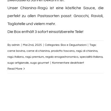
Unser Chianina-Ragù ist eine köstliche Sauce, die
perfekt zu allen Pastasorten passt: Gnocchi, Ravioli,
Tagliatelle und vielem mehr.
Die Box enthält 3 sofort einsatzbereite Teile!
By
admin
|
Mai 2nd, 2025
|
Categories:
Box e Degustazioni
|
Tags:
carne bovina
,
carne di chianina
,
prodotto toscano
,
ragù di chianina
,
ragù italiano
,
ragù premium
,
regalo enogastronomico
,
specialità italiana
,
für
sugo artigianale
,
sugo gourmet
|
Kommentare deaktiviert
Ragù
Read More
di
Chianina
3
pezzi