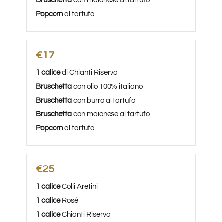
Bruschetta
con maionese al tartufo
Popcorn
al tartufo
€17
1 calice
di Chianti Riserva
Bruschetta
con olio 100% italiano
Bruschetta
con burro al tartufo
Bruschetta
con maionese al tartufo
Popcorn
al tartufo
€25
1 calice
Colli Aretini
1 calice
Rosé
1 calice
Chianti Riserva