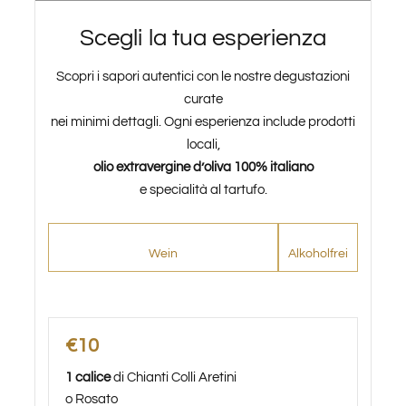
Verkostungen
Scegli la tua esperienza
Scopri i sapori autentici con le nostre degustazioni
Weinprobe
curate
nei minimi dettagli. Ogni esperienza include prodotti
locali,
Blogs
olio extravergine d’oliva 100% italiano
e specialità al tartufo.
Kontakte
Wein
Alkoholfrei
Amazon
Ebay
€10
1 calice
di Chianti Colli Aretini
o Rosato