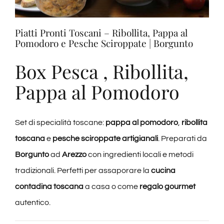
Degustazioni
Piatti Pronti Toscani – Ribollita, Pappa al
Pomodoro e Pesche Sciroppate | Borgunto
Servizi
Box Pesca , Ribollita,
Wine Tasting
Pappa al Pomodoro
Blog
Set di specialità toscane:
pappa al pomodoro
,
ribollita
toscana
e
pesche sciroppate artigianali
. Preparati da
Contatti
Borgunto
ad
Arezzo
con ingredienti locali e metodi
tradizionali. Perfetti per assaporare la
cucina
Amazon
contadina toscana
a casa o come
regalo gourmet
autentico.
Ebay