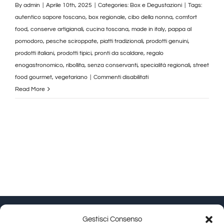
By
admin
|
Aprile 10th, 2025
|
Categories:
Box e Degustazioni
|
Tags:
autentico sapore toscano
,
box regionale
,
cibo della nonna
,
comfort
food
,
conserve artigianali
,
cucina toscana
,
made in italy
,
pappa al
pomodoro
,
pesche sciroppate
,
piatti tradizionali
,
prodotti genuini
,
prodotti italiani
,
prodotti tipici
,
pronti da scaldare
,
regalo
enogastronomico
,
ribollita
,
senza conservanti
,
specialità regionali
,
street
su
food gourmet
,
vegetariano
|
Commenti disabilitati
Piatti
Read More
Pronti
Toscani
–
Ribollita,
Pappa
al
Pomodoro
e
Pesche
Sciroppate
Gestisci Consenso
|