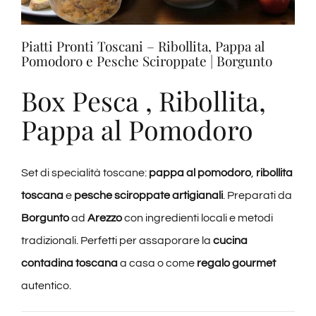
Degustazioni
Piatti Pronti Toscani – Ribollita, Pappa al
Pomodoro e Pesche Sciroppate | Borgunto
Servizi
Box Pesca , Ribollita,
Wine Tasting
Pappa al Pomodoro
Blog
Set di specialità toscane:
pappa al pomodoro
,
ribollita
toscana
e
pesche sciroppate artigianali
. Preparati da
Contatti
Borgunto
ad
Arezzo
con ingredienti locali e metodi
tradizionali. Perfetti per assaporare la
cucina
Amazon
contadina toscana
a casa o come
regalo gourmet
autentico.
Ebay