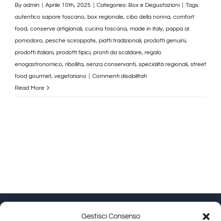
By
admin
|
Aprile 10th, 2025
|
Categories:
Box e Degustazioni
|
Tags:
autentico sapore toscano
,
box regionale
,
cibo della nonna
,
comfort
food
,
conserve artigianali
,
cucina toscana
,
made in italy
,
pappa al
pomodoro
,
pesche sciroppate
,
piatti tradizionali
,
prodotti genuini
,
prodotti italiani
,
prodotti tipici
,
pronti da scaldare
,
regalo
enogastronomico
,
ribollita
,
senza conservanti
,
specialità regionali
,
street
su
food gourmet
,
vegetariano
|
Commenti disabilitati
Piatti
Read More
Pronti
Toscani
–
Ribollita,
Pappa
al
Pomodoro
e
Pesche
Sciroppate
Gestisci Consenso
|