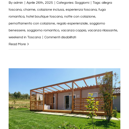
By
admin
|
Aprile 26th, 2025
|
Categories:
Soggiorni
|
Tags:
allegra
toscana
,
charme
,
colazione inclusa
,
esperienza toscana
,
fuga
romantica
,
hotel boutique toscana
,
notte con colazione
,
pernottamento con colazione
,
regalo esperienziale
,
soggiorno
benessere
,
soggiorno romantico
,
vacanza coppia
,
vacanza rilassante
,
su
weekend in Toscana
|
Commenti disabilitati
2
Read More
Notti
con
Colazione
in
Toscana