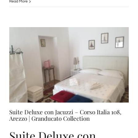
Suite
Read More
Deluxe
con
Idromassaggio
–
Corso
Italia
114,
Arezzo
|
Granducato
Collection
Suite Deluxe con Jacuzzi – Corso Italia 108,
Arezzo | Granducato Collection
Suite Deluxe con