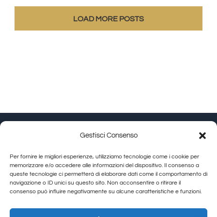
–
Corso
LOAD MORE POSTS
Italia
108,
Arezzo
|
Granducato
Collection
Gestisci Consenso
Granducato Gestioni srl | P.IVA 02215630514 | Via
Per fornire le migliori esperienze, utilizziamo tecnologie come i cookie per
Calamandrei 145 Arezzo (AR) |
Cookie Policy
|
Privacy
memorizzare e/o accedere alle informazioni del dispositivo. Il consenso a
queste tecnologie ci permetterà di elaborare dati come il comportamento di
Policy
navigazione o ID unici su questo sito. Non acconsentire o ritirare il
consenso può influire negativamente su alcune caratteristiche e funzioni.
Toggle
Navigation
Allegra Toscana Arezzo