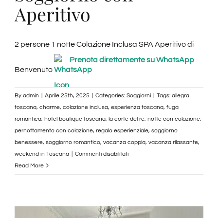
Aperitivo
2 persone 1 notte Colazione Inclusa SPA Aperitivo di
Prenota direttamente su WhatsApp
Benvenuto
By
admin
|
Aprile 25th, 2025
|
Categories:
Soggiorni
|
Tags:
allegra
toscana
,
charme
,
colazione inclusa
,
esperienza toscana
,
fuga
romantica
,
hotel boutique toscana
,
la corte del re
,
notte con colazione
,
pernottamento con colazione
,
regalo esperienziale
,
soggiorno
benessere
,
soggiorno romantico
,
vacanza coppia
,
vacanza rilassante
,
su
weekend in Toscana
|
Commenti disabilitati
Pernottamento
Read More
e
Aperitivo