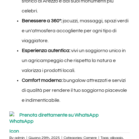
storico di Arezzo e dai suoi monumenti più
celebri.
Benessere a 360°:
jacuzzi, massaggi, spazi verdi
e un'atmosfera accogliente per ogni tipo di
viaggiatore.
Esperienza autentica:
vivi un soggiorno unico in
un agricampeggio che rispetta la natura e
valorizza i prodotti locali.
Comfort moderno:
bungalow attrezzati e servizi
di qualità per rendere il tuo soggiorno piacevole
e indimenticabile.
Prenota direttamente su WhatsApp
By
admin
|
Giugno 29th, 2025
|
Categories:
Camere
|
Tags:
alloggio
,