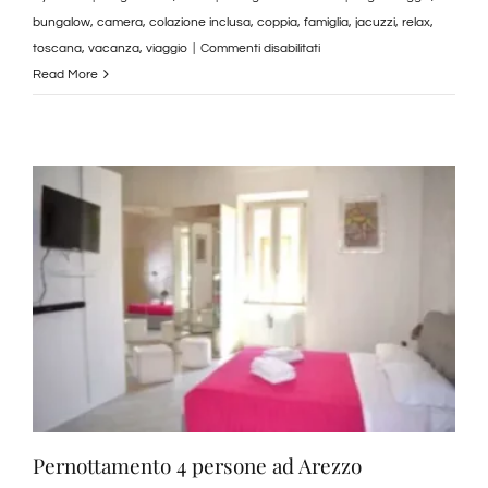
bungalow
,
camera
,
colazione inclusa
,
coppia
,
famiglia
,
jacuzzi
,
relax
,
su
toscana
,
vacanza
,
viaggio
|
Commenti disabilitati
Bungalow
Read More
con
Jacuzzi
–
Viovillas
Agricampeggio
Arezzo
|
Toscana
Pernottamento 4 persone ad Arezzo