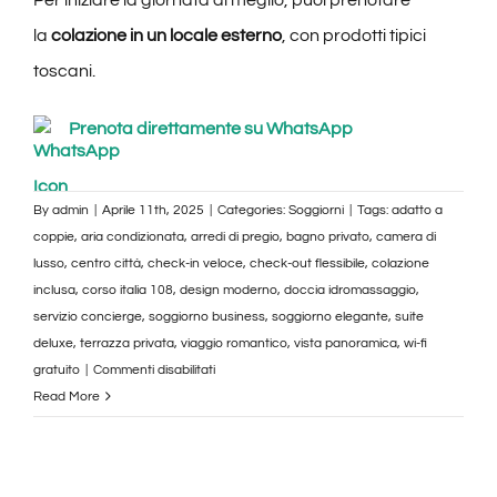
la
colazione in un locale esterno
, con prodotti tipici
toscani.
Prenota direttamente su WhatsApp
By
admin
|
Aprile 11th, 2025
|
Categories:
Soggiorni
|
Tags:
adatto a
coppie
,
aria condizionata
,
arredi di pregio
,
bagno privato
,
camera di
lusso
,
centro città
,
check-in veloce
,
check-out flessibile
,
colazione
inclusa
,
corso italia 108
,
design moderno
,
doccia idromassaggio
,
servizio concierge
,
soggiorno business
,
soggiorno elegante
,
suite
deluxe
,
terrazza privata
,
viaggio romantico
,
vista panoramica
,
wi-fi
su
gratuito
|
Commenti disabilitati
Suite
Read More
Deluxe
con
Jacuzzi