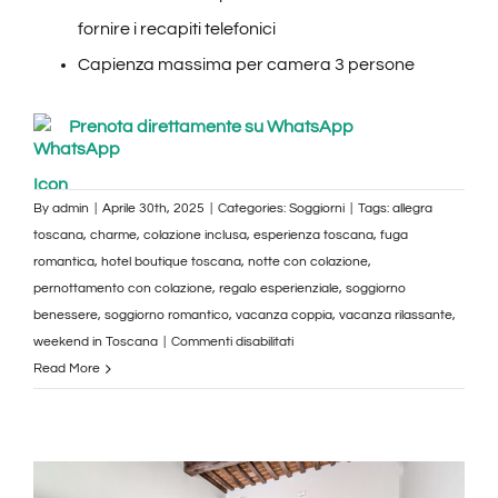
fornire i recapiti telefonici
Capienza massima per camera 3 persone
Prenota direttamente su WhatsApp
By
admin
|
Aprile 30th, 2025
|
Categories:
Soggiorni
|
Tags:
allegra
toscana
,
charme
,
colazione inclusa
,
esperienza toscana
,
fuga
romantica
,
hotel boutique toscana
,
notte con colazione
,
pernottamento con colazione
,
regalo esperienziale
,
soggiorno
benessere
,
soggiorno romantico
,
vacanza coppia
,
vacanza rilassante
,
su
weekend in Toscana
|
Commenti disabilitati
Soggiorno
Read More
di
1
notte
in