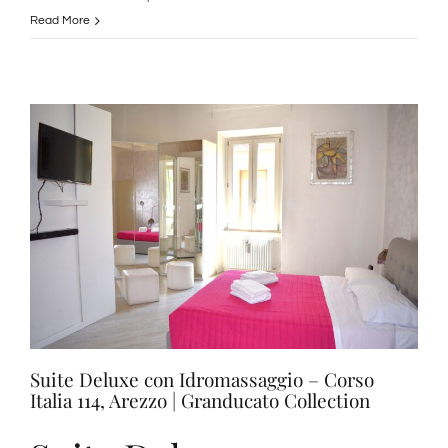
Soggiorno
Read More
in
Toscana
con
Colazione
Suite Deluxe con Idromassaggio – Corso
Italia 114, Arezzo | Granducato Collection