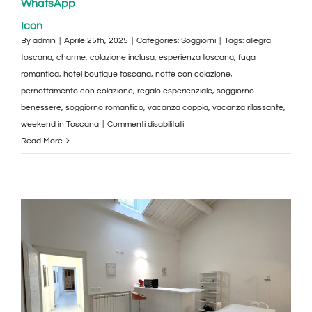
By
admin
|
Aprile 25th, 2025
|
Categories:
Soggiorni
|
Tags:
allegra
toscana
,
charme
,
colazione inclusa
,
esperienza toscana
,
fuga
romantica
,
hotel boutique toscana
,
notte con colazione
,
pernottamento con colazione
,
regalo esperienziale
,
soggiorno
benessere
,
soggiorno romantico
,
vacanza coppia
,
vacanza rilassante
,
su
weekend in Toscana
|
Commenti disabilitati
Soggiorno
Read More
di
una
notte
con
colazione