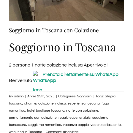
Soggiorno in Toscana con Colazione
Soggiorno in Toscana
2 persone 1 notte colazione inclusa Aperitivo di
Prenota direttamente su WhatsApp
Benvenuto
By
admin
|
Aprile 25th, 2025
|
Categories:
Soggiorni
|
Tags:
allegra
toscana
,
charme
,
colazione inclusa
,
esperienza toscana
,
fuga
romantica
,
hotel boutique toscana
,
notte con colazione
,
pernottamento con colazione
,
regalo esperienziale
,
soggiorno
benessere
,
soggiorno romantico
,
vacanza coppia
,
vacanza rilassante
,
su
weekend in Toscana
|
Commenti disabilitati