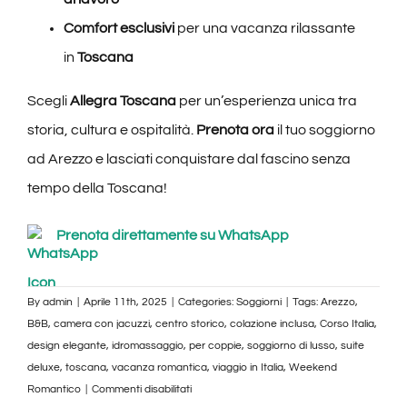
Comfort esclusivi
per una vacanza rilassante
in
Toscana
Scegli
Allegra Toscana
per un’esperienza unica tra
storia, cultura e ospitalità.
Prenota ora
il tuo soggiorno
ad Arezzo e lasciati conquistare dal fascino senza
tempo della Toscana!
Prenota direttamente su WhatsApp
By
admin
|
Aprile 11th, 2025
|
Categories:
Soggiorni
|
Tags:
Arezzo
,
B&B
,
camera con jacuzzi
,
centro storico
,
colazione inclusa
,
Corso Italia
,
design elegante
,
idromassaggio
,
per coppie
,
soggiorno di lusso
,
suite
deluxe
,
toscana
,
vacanza romantica
,
viaggio in Italia
,
Weekend
su
Romantico
|
Commenti disabilitati