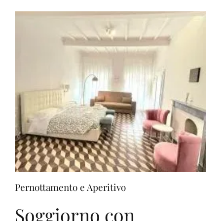
ad
Arezzo
Pernottamento e Aperitivo
Soggiorno con