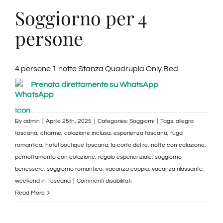
Soggiorno per 4
persone
4 persone 1 notte Stanza Quadrupla Only Bed
Prenota direttamente su WhatsApp
By
admin
|
Aprile 25th, 2025
|
Categories:
Soggiorni
|
Tags:
allegra
toscana
,
charme
,
colazione inclusa
,
esperienza toscana
,
fuga
romantica
,
hotel boutique toscana
,
la corte del re
,
notte con colazione
,
pernottamento con colazione
,
regalo esperienziale
,
soggiorno
benessere
,
soggiorno romantico
,
vacanza coppia
,
vacanza rilassante
,
su
weekend in Toscana
|
Commenti disabilitati
Pernottamento
Read More
4
persone