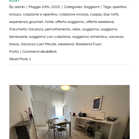
By
admin
|
Maggio 24th, 2025
|
Categories:
Soggiorni
|
Tags:
aperitivo
incluso
,
colazione e aperitivo
,
colazione inclusa
,
coppia
,
due notti
,
esperienza gourmet
,
hotel
,
offerta soggiorno
,
offerta weekend
,
Pacchetto Vacanza
,
pernottamento
,
relax
,
soggiorno
,
soggiorno
benessere
,
soggiorno con colazione
,
soggiorno romantico
,
vacanza
breve
,
Vacanza Last Minute
,
weekend
,
Weekend Fuori
su
Porta
|
Commenti disabilitati
Soggiorno
Read More
due
notti
con
colazione
più
aperitivo