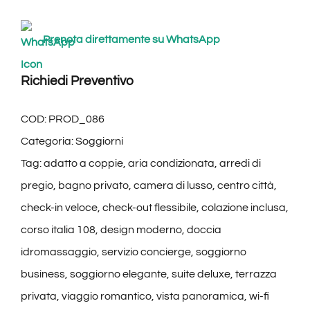
Prenota direttamente su WhatsApp
Richiedi Preventivo
COD:
PROD_086
Categoria:
Soggiorni
Tag:
adatto a coppie
,
aria condizionata
,
arredi di
pregio
,
bagno privato
,
camera di lusso
,
centro città
,
check-in veloce
,
check-out flessibile
,
colazione inclusa
,
corso italia 108
,
design moderno
,
doccia
idromassaggio
,
servizio concierge
,
soggiorno
business
,
soggiorno elegante
,
suite deluxe
,
terrazza
privata
,
viaggio romantico
,
vista panoramica
,
wi-fi