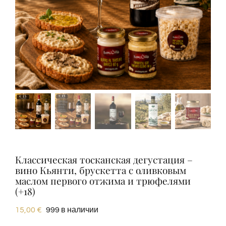
Дегустации
Дегустация вин
Блоги
Контакты
Amazon
Классическая тосканская дегустация –
вино Кьянти, брускетта с оливковым
маслом первого отжима и трюфелями
Ebay
(+18)
15,00
€
999 в наличии