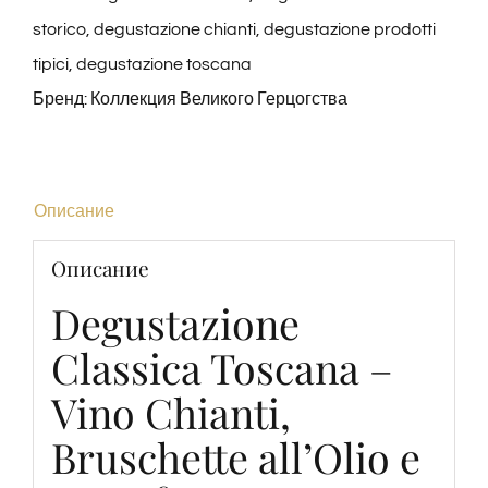
Chianti,
storico
,
degustazione chianti
,
degustazione prodotti
Bruschette
tipici
,
degustazione toscana
all’Olio
Бренд:
Коллекция Великого Герцогства
EVO
e
Tartufo
Описание
(+18)
Описание
Degustazione
Classica Toscana –
Vino Chianti,
Bruschette all’Olio e