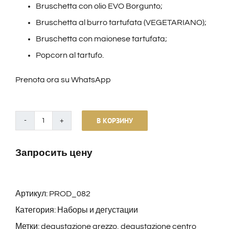
Bruschetta con olio EVO Borgunto;
Bruschetta al burro tartufata (
VEGETARIANO
);
Bruschetta con maionese tartufata;
Popcorn al tartufo.
Prenota ora su WhatsApp
В КОРЗИНУ
Количество
товара
Запросить цену
Degustazione
Classica
Toscana
Артикул:
PROD_082
–
Категория:
Наборы и дегустации
Vino
Метки:
degustazione arezzo
,
degustazione centro