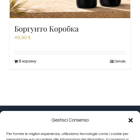
Боргунто Коробка
49,90
€
В корзину
Details
Gestisci Consenso
Granducato Gestioni srl | P.IVA 02215630514 | Via
Per fornire le migliori esperienze, utilizziamo tecnologie come i cookie per
Calamandrei 145 Arezzo (AR) |
Cookie Policy
|
Privacy
memorizzare e/o accedere alle informazioni del dispositivo. Il consenso a