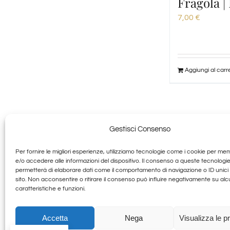
Fragola |
7,00
€
Aggiungi al carre
Gestisci Consenso
Per fornire le migliori esperienze, utilizziamo tecnologie come i cookie per me
Granducato G
e/o accedere alle informazioni del dispositivo. Il consenso a queste tecnologie
permetterà di elaborare dati come il comportamento di navigazione o ID unici
sito. Non acconsentire o ritirare il consenso può influire negativamente su al
Allegra Toscana Arezzo
caratteristiche e funzioni.
Accetta
Nega
Visualizza le p