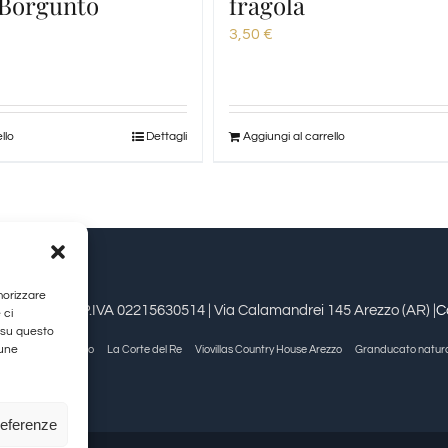
 Borgunto
fragola
3,50
€
llo
Dettagli
Aggiungi al carrello
morizzare
estioni srl | P.IVA 02215630514 | Via Calamandrei 145 Arezzo (AR) |
C
 ci
 su questo
cune
Allegra Viareggio
La Corte del Re
Viovillas Country House Arezzo
Granducato natur
referenze