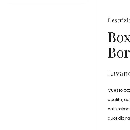
Descrizi
Box
Bor
Lavand
Questo
box
qualità, c
naturalmen
quotidiana