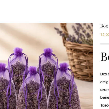
Box 
12,0
B
Box 
arti
arom
bene
Tosc