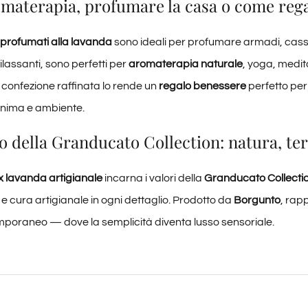
omaterapia, profumare la casa o come reg
 profumati alla lavanda
sono ideali per profumare armadi, casset
ilassanti, sono perfetti per
aromaterapia naturale
, yoga, medi
 confezione raffinata lo rende un
regalo benessere
perfetto pe
nima e ambiente.
 della Granducato Collection: natura, terr
x lavanda artigianale
incarna i valori della
Granducato Collecti
 e cura artigianale in ogni dettaglio. Prodotto da
Borgunto
, rap
mporaneo — dove la semplicità diventa lusso sensoriale.