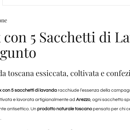
one
 con 5 Sacchetti di L
gunto
a toscana essiccata, coltivata e confez
 con 5 sacchetti di lavanda
racchiude l’essenza della campag
oltivata e lavorata artigianalmente ad
Arezzo
, ogni sacchetto s
te antisettico. Un
prodotto naturale toscano
pensato per chi ce
.