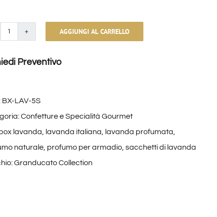
AGGIUNGI AL CARRELLO
Box
con
iedi Preventivo
5
sacchetti
di
:
BX-LAV-5S
Lavanda
goria:
Confetture e Specialità Gourmet
quantità
box lavanda
,
lavanda italiana
,
lavanda profumata
,
umo naturale
,
profumo per armadio
,
sacchetti di lavanda
hio:
Granducato Collection