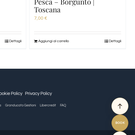
Pesca – Borgunto |
Toscana
7,00
€
Dettagli
Aggiungi al carrello
Dettagli
ookie Policy
|
Privacy Policy
a
Granducato Gestioni
Libercredit
FAQ
BOOK