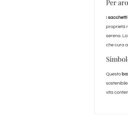
Per ar
I
sacchetti
proprietà r
serena. La
che cura a
Simbolo
Questo
bo
sostenibile
vita conte