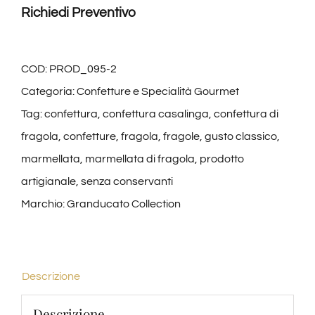
Confettura
Richiedi Preventivo
Artigianale
Fragola
|
COD:
PROD_095-2
Borgunto
Categoria:
Confetture e Specialità Gourmet
quantità
Tag:
confettura
,
confettura casalinga
,
confettura di
fragola
,
confetture
,
fragola
,
fragole
,
gusto classico
,
marmellata
,
marmellata di fragola
,
prodotto
artigianale
,
senza conservanti
Marchio:
Granducato Collection
Descrizione
Descrizione