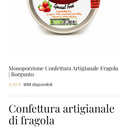
Degustazioni
Servizi
Wine Tasting
Blog
Monoporzione Confettura Artigianale Fragola
| Borgunto
3,50
€
999 disponibili
Contatti
Confettura artigianale
Amazon
di fragola
Ebay