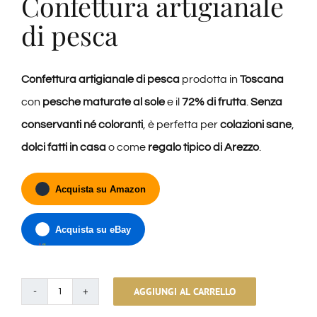
Confettura artigianale
di pesca
Confettura artigianale di pesca
prodotta in
Toscana
con
pesche maturate al sole
e il
72% di frutta
.
Senza
conservanti né coloranti
, è perfetta per
colazioni sane
,
dolci fatti in casa
o come
regalo tipico di Arezzo
.
Acquista su Amazon
Acquista su eBay
AGGIUNGI AL CARRELLO
Confettura