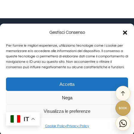
Gestisci Consenso
Granducato Gestioni srl | P.IVA 02215630514 | Via
Per fornire le migliori esperienze, utilizziamo tecnologie come i cookie per
Calamandrei 145 Arezzo (AR) |
Cookie Policy
|
Privacy
memorizzare e/o accedere alle informazioni del dispositivo. Il consenso a
queste tecnologie ci permetterà di elaborare dati come il comportamento di
Policy
navigazione o ID unici su questo sito. Non acconsentire o ritirare il
consenso può influire negativamente su alcune caratteristiche e funzioni.
Toggle
Navigation
Allegra Toscana Arezzo
Accetta
Allegra Viareggio
Nega
La Corte del Re
© Copyright 2012 - 2026 | GranDucatoCollection | All Rights Reserved
Viovillas Country House Arezzo
BOOK
Visualizza le preferenze
Granducato natura
IT
Granducato Gestioni
Cookie Policy
Privacy Policy
Libercredit