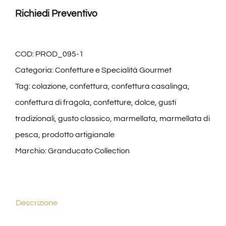
Artigianale
Richiedi Preventivo
di
Pesca
–
COD:
PROD_095-1
Borgunto
Categoria:
Confetture e Specialità Gourmet
|
Tag:
colazione
,
confettura
,
confettura casalinga
,
Toscana
confettura di fragola
,
confetture
,
dolce
,
gusti
quantità
tradizionali
,
gusto classico
,
marmellata
,
marmellata di
pesca
,
prodotto artigianale
Marchio:
Granducato Collection
Descrizione