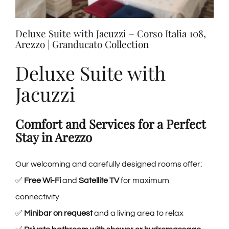
Tastings
Deluxe Suite with Jacuzzi – Corso Italia 108,
Arezzo | Granducato Collection
Wine Tasting
Deluxe Suite with
Blog
Jacuzzi
Contacts
Comfort and Services for a Perfect
Stay in Arezzo
Amazon
Our welcoming and carefully designed rooms offer:
✅
Free Wi-Fi
and
Satellite TV
for maximum
Ebay
connectivity
✅
Minibar on request
and a living area to relax