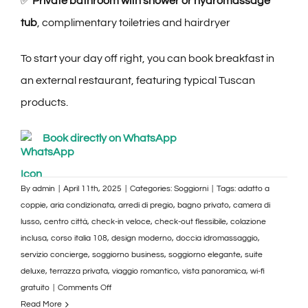
✅
Private bathroom with shower or hydromassage
tub
, complimentary toiletries and hairdryer
To start your day off right, you can book breakfast in
an external restaurant, featuring typical Tuscan
products.
Book directly on WhatsApp
By
admin
|
April 11th, 2025
|
Categories:
Soggiorni
|
Tags:
adatto a
coppie
,
aria condizionata
,
arredi di pregio
,
bagno privato
,
camera di
lusso
,
centro città
,
check-in veloce
,
check-out flessibile
,
colazione
inclusa
,
corso italia 108
,
design moderno
,
doccia idromassaggio
,
servizio concierge
,
soggiorno business
,
soggiorno elegante
,
suite
deluxe
,
terrazza privata
,
viaggio romantico
,
vista panoramica
,
wi-fi
on
gratuito
|
Comments Off
Suite
Read More