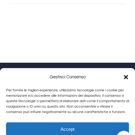
Deluxe
con
Jacuzzi
–
Corso
Italia
108,
Arezzo
|
Granducato
Gestisci Consenso
Collection
Granducato Gestioni srl | P.IVA 02215630514 | Via
Per fornire le migliori esperienze, utilizziamo tecnologie come i cookie per
Calamandrei 145 Arezzo (AR) |
Cookie Policy
|
Privacy
memorizzare e/o accedere alle informazioni del dispositivo. Il consenso a
queste tecnologie ci permetterà di elaborare dati come il comportamento di
Policy
navigazione o ID unici su questo sito. Non acconsentire o ritirare il
consenso può influire negativamente su alcune caratteristiche e funzioni.
Toggle
Navigation
Allegra Toscana Arezzo
Accept
Allegra Viareggio