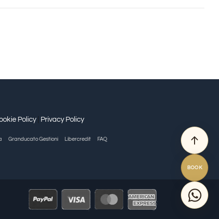
ite
ing
on
acuzzi
orso
alia
08,
rezzo
ookie Policy
|
Privacy Policy
randucato
a
Granducato Gestioni
Libercredit
FAQ
llection
BOOK