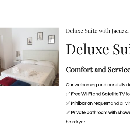
Deluxe Suite with Jacuzzi 
Deluxe Sui
Comfort and Services
Our welcoming and carefully d
✅
Free Wi-Fi
and
Satellite TV
fo
✅
Minibar on request
and a livi
✅
Private bathroom with show
hairdryer