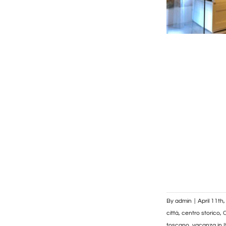
By
admin
|
April 11th
città
,
centro storico
,
C
toscano
,
vacanza in It