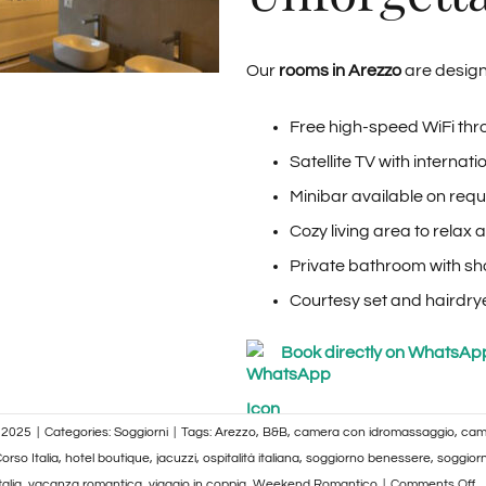
Our
rooms in Arezzo
are design
Free high-speed WiFi thr
Satellite TV with internat
Minibar available on req
Cozy living area to relax 
Private bathroom with sho
Courtesy set and hairdry
Book directly on WhatsAp
, 2025
|
Categories:
Soggiorni
|
Tags:
Arezzo
,
B&B
,
camera con idromassaggio
,
cam
orso Italia
,
hotel boutique
,
jacuzzi
,
ospitalità italiana
,
soggiorno benessere
,
soggior
o
alia
,
vacanza romantica
,
viaggio in coppia
,
Weekend Romantico
|
Comments Off