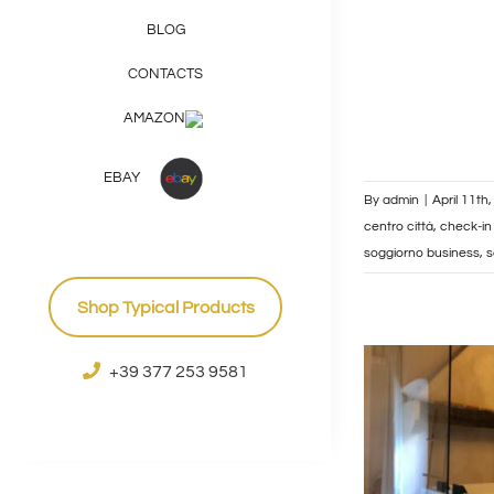
BLOG
CONTACTS
AMAZON
EBAY
By
admin
|
April 11th
centro città
,
check-in
soggiorno business
,
s
Shop Typical Products
+39 377 253 9581