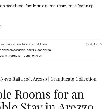
 can book breakfast in an external restaurant, featuring
p
regio
,
bagno privato
,
camera di lusso
,
Read More
ccia idromassaggio
,
servizio concierge
,
on
ica
,
wi-fi gratuito
|
Comments Off
Suite
Deluxe
con
Corso Italia 108, Arezzo | Granducato Collection
Jacuzzi
–
le Rooms for an
Corso
Italia
ble Stay in Arezzo
108,
Arezzo