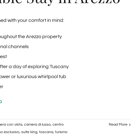
|
Granducato
ed with your comfort in mind:
Collection
oughout the Arezzo property
ional channels
uest
after a day of exploring Tuscany
wer or luxurious whirlpool tub
er
p
era con vista
,
camera di lusso
,
centro
Read More
no esclusivo
,
suite king
,
toscana
,
turismo
n