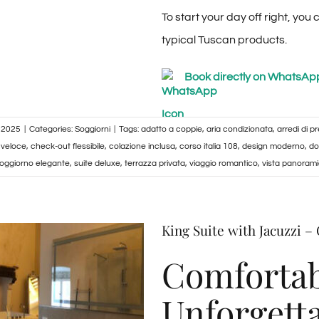
To start your day off right, you
typical Tuscan products.
Book directly on WhatsAp
, 2025
|
Categories:
Soggiorni
|
Tags:
adatto a coppie
,
aria condizionata
,
arredi di p
 veloce
,
check-out flessibile
,
colazione inclusa
,
corso italia 108
,
design moderno
,
do
oggiorno elegante
,
suite deluxe
,
terrazza privata
,
viaggio romantico
,
vista panoram
King Suite with Jacuzzi – 
Comfortab
Unforgetta