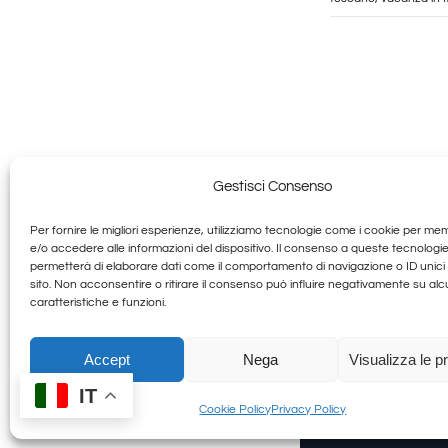
Gestisci Consenso
Per fornire le migliori esperienze, utilizziamo tecnologie come i cookie per me
Granducato G
e/o accedere alle informazioni del dispositivo. Il consenso a queste tecnologie
permetterà di elaborare dati come il comportamento di navigazione o ID unici
sito. Non acconsentire o ritirare il consenso può influire negativamente su al
Allegra Toscana Arezzo
caratteristiche e funzioni.
Accept
Nega
Visualizza le p
IT
© Copyright 2012 - 20
Cookie Policy
Privacy Policy