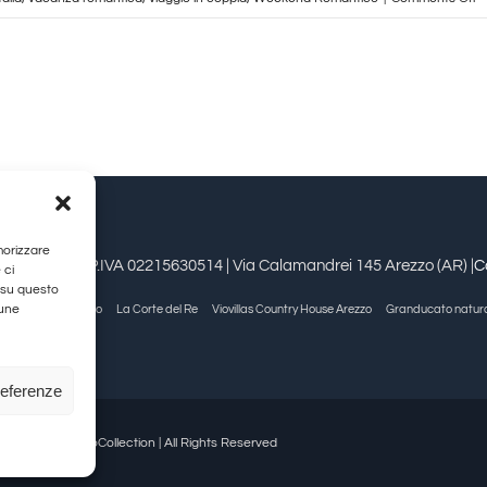
Su
K
c
J
–
C
It
1
A
morizzare
|
estioni srl | P.IVA 02215630514 | Via Calamandrei 145 Arezzo (AR) |
C
 ci
G
 su questo
cune
Allegra Viareggio
La Corte del Re
Viovillas Country House Arezzo
Granducato natur
Co
referenze
26 | GranDucatoCollection | All Rights Reserved